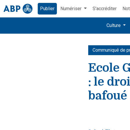
Publier
Numériser
S'accréditer
Not
Culture
Communiqué de p
Ecole 
: le dr
bafoué