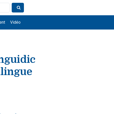
ent
Vidéo
nguidic
ilingue