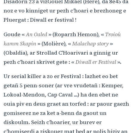
Disadorn 23 a vizGouel Mikael (Here), da 8e45 da
noz e vo kinniget ur pezh c'hoari e brezhoneg e
Pluergat : Diwall er festival !
Goude «
An Oaled
» (Roparzh Hemon), «
Troioù
kamm Skapin
» (Molière), «
Malachap story
»
(Obaldia), ar Strollad C'Hoarivari a ginnig ur
pezh c'hoari skrivet gete : «
Diwall er Festival
».
Ur serial killer a zo er Festival : lazhet eo bet
getañ 5 penn-soner (ar vre vrudetañ : Kemper,
Lokoal-Mendon, Cap Caval ...) ha den ebet ne
ouia piv en deus graet an torfed : ar paour gaezh
gomiserez ne za ket a-benn da gaout un
diskoulm. Seizh c'hoarier, ur burev er
c'homiserdi a ziskouez mat bed ar polis hiziv an