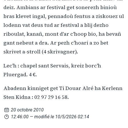
deiz. Ambians ar festival get sonerezh binioù
bras klevet ingal, pennadoù fentus a ziskouez ul
lodenn vat deus tud ar festival a blij dezho
riboulat, kanañ, mont d'ar c'hoop bio, ha bevañ
gant nebeut a dra. Ar pezh c'hoari a zo bet
skrivet a-stroll (4 skrivagner).
Lec'h : chapel sant Servais, kreiz borc'h
Pluergad. 4 €.
Abadenn kinniget get Ti Douar Alré ha Kerlenn
Sten Kidna : 02 97 29 16 58.
20 octobre 2010
12:46:00
— modifié le 10/5/2026 02:14