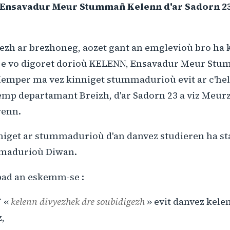
 Ensavadur Meur Stummañ Kelenn d'ar Sadorn 23
ezh ar brezhoneg, aozet gant an emglevioù bro ha 
 e vo digoret dorioù KELENN, Ensavadur Meur Stu
 Kemper ma vez kinniget stummadurioù evit ar c'he
mp departamant Breizh, d'ar Sadorn 23 a viz Meurz
renn.
niget ar stummadurioù d'an danvez studieren ha sta
mmadurioù Diwan.
-pad an eskemm-se :
F «
kelenn divyezhek dre soubidigezh
» evit danvez kele
z,