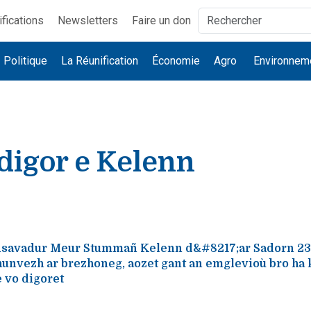
ifications
Newsletters
Faire un don
Politique
La Réunification
Économie
Agro
Environnem
digor e Kelenn
nsavadur Meur Stummañ Kelenn d&#8217;ar Sadorn 23
hunvezh ar brezhoneg, aozet gant an emglevioù bro ha 
 vo digoret