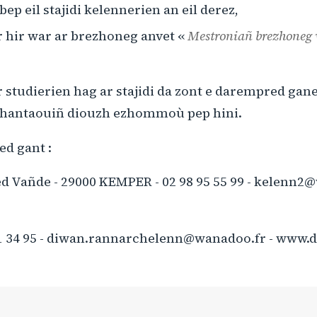
p eil stajidi kelennerien an eil derez,
hir war ar brezhoneg anvet «
Mestroniañ brezhoneg
 studierien hag ar stajidi da zont e darempred gan
'hantaouiñ diouzh ezhommoù pep hini.
d gant :
ed Vañde - 29000 KEMPER - 02 98 95 55 99 - kelenn2
21 34 95 - diwan.rannarchelenn@wanadoo.fr - www.
n