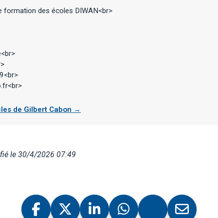
e formation des écoles DIWAN<br>
e<br>
r>
99<br>
fr<br>
icles de Gilbert Cabon →
fié le 30/4/2026 07:49