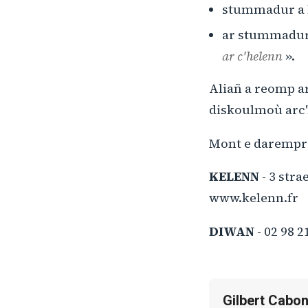
stummadur a be
ar stummadur 
ar c'helenn
».
Aliañ a reomp ar
diskoulmoù arc
Mont e darempre
KELENN
- 3 stra
www.kelenn.fr
DIWAN
- 02 98 
Gilbert Cabo