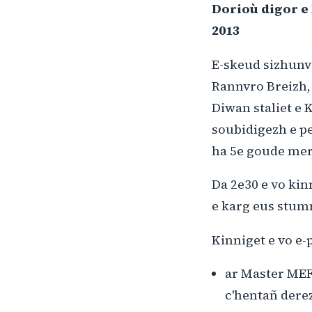
Dorioù digor e
2013
E-skeud sizhunv
Rannvro Breizh,
Diwan staliet e
soubidigezh e pe
ha 5e goude me
Da 2e30 e vo kin
e karg eus stu
Kinniget e vo e
ar Master ME
c'hentañ dere