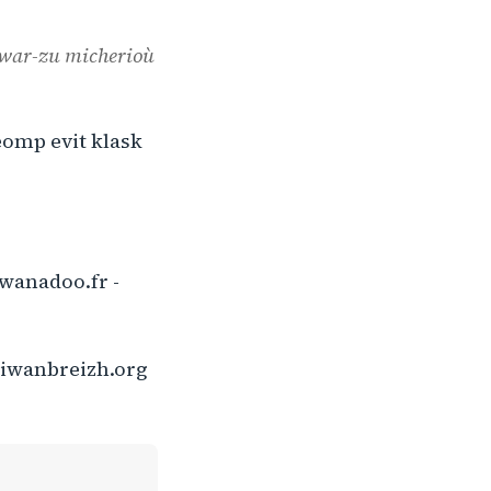
 war-zu micherioù
eomp evit klask
@wanadoo.fr -
diwanbreizh.org