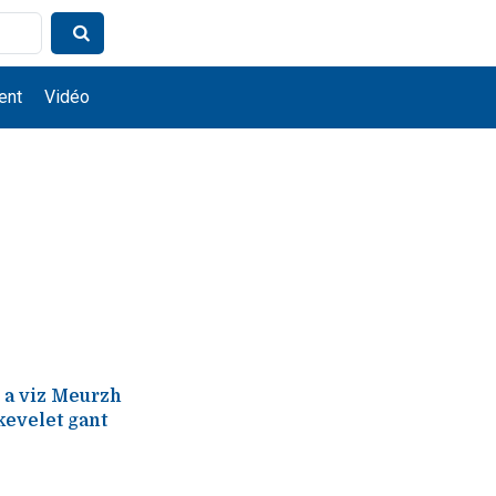
ent
Vidéo
 a viz Meurzh
kevelet gant