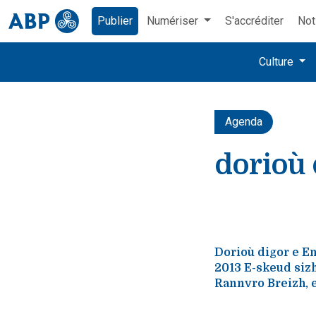
Publier
Numériser
S'accréditer
Not
Culture
Agenda
dorioù 
Dorioù digor e E
2013 E-skeud siz
Rannvro Breizh, e