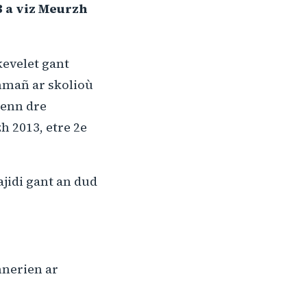
 a viz Meurzh
kevelet gant
mmañ ar skolioù
lenn dre
h 2013, etre 2e
jidi gant an dud
nnerien ar