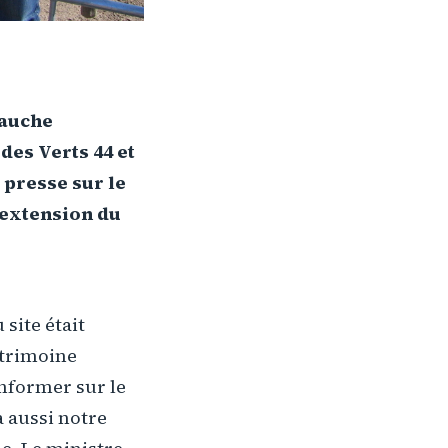
Gauche
es Verts 44 et
 presse sur le
l'extension du
site était
atrimoine
informer sur le
 aussi notre