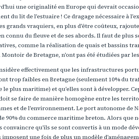
d'hui une originalité en Europe qui devrait occasi
t du lit de l'estuaire ! Ce dragage nécessaire à l'e
es grands vraquiers, en plus d'être coûteux, rajoute
n connu du fleuve et de ses abords. Il faut de plus 
atives, comme la réalisation de quais et bassins tr
Montoir de Bretagne, n'ont pas été étudiées par le
idère effectivement que les infrastructures port
nt trop faibles en Bretagne (seulement 10% du tra
re le plus maritime) et qu'elles sont à développer. C
it se faire de manière homogène entre les territo
mes et de l'environnement. Le port autonome de N
de 90% du commerce maritime breton. Alors que n
s convaincre qu'ils se sont convertis à un mode d
us imposent une fois de plus un modèle d'aménage