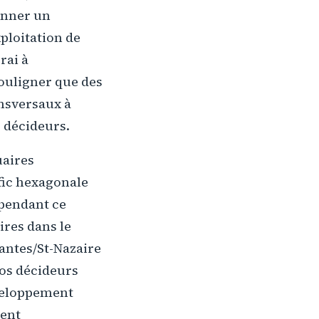
onner un
xploitation de
rai à
souligner que des
ansversaux à
s décideurs.
uaires
fic hexagonale
ependant ce
ires dans le
antes/St-Nazaire
os décideurs
éveloppement
ment