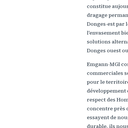
constitue aujour
dragage permanen
Donges-est par l
l'envasement bie
solutions altern
Donges ouest ou 
Emgann-MGI cons
commerciales so
pour le territoi
développement do
respect des Hom
concentre près 
essayent de nou
durable, ils no