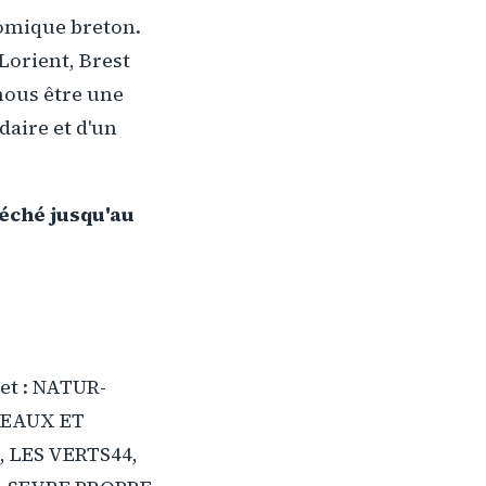
nomique breton.
(Lorient, Brest
 nous être une
daire et d'un
léché jusqu'au
et : NATUR-
 EAUX ET
 LES VERTS44,