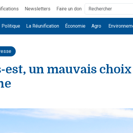
ifications
Newsletters
Faire un don
Politique
La Réunification
Économie
Agro
Environnem
resse
est, un mauvais choix 
ne