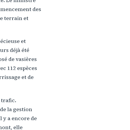
e. Le ministre
commencement des
e terrain et
récieuse et
urs déjà été
sé de vasières
vec 112 espèces
rrissage et de
trafic.
de la gestion
l y a encore de
mont, elle