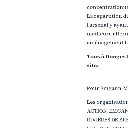
concentrationna
La répartition d
l'arsenal y ayan
meilleure altern
aménagement ho
Tous à Donges l
site.
Pour Emgann-MG
Les organisatio
ACTION, EMGAN
RIVIERES DE BR