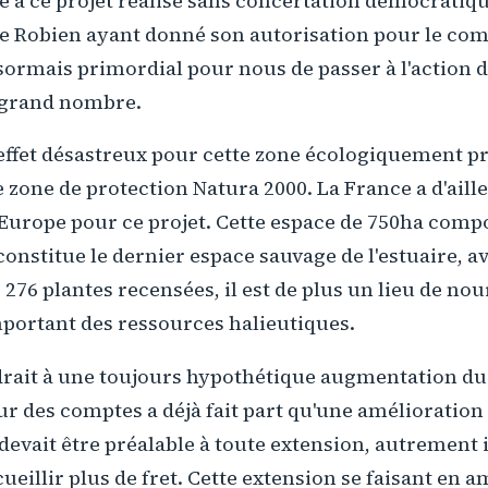
 à ce projet réalisé sans concertation démocratiqu
de Robien ayant donné son autorisation pour le 
ésormais primordial pour nous de passer à l'action d
s grand nombre.
 effet désastreux pour cette zone écologiquement p
e zone de protection Natura 2000. La France a d'aille
Europe pour ce projet. Cette espace de 750ha compo
 constitue le dernier espace sauvage de l'estuaire, a
 276 plantes recensées, il est de plus un lieu de nou
portant des ressources halieutiques.
rait à une toujours hypothétique augmentation du 
r des comptes a déjà fait part qu'une amélioration 
 devait être préalable à toute extension, autrement i
ueillir plus de fret. Cette extension se faisant en a