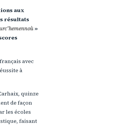
tions aux
s résultats
ourc’hemennoù
»
 scores
français avec
éussite à
Carhaix, quinze
nent de façon
ar les écoles
tique, faisant