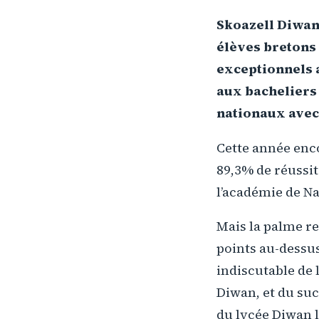
Skoazell Diwan 
élèves bretons 
exceptionnels a
aux bacheliers 
nationaux avec 
Cette année enc
89,3% de réussit
l’académie de N
Mais la palme re
points au-dessus
indiscutable de 
Diwan, et du su
du lycée Diwan l