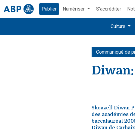
Publier
Numériser
S'accréditer
Not
Culture
Communiqué de p
Diwan: 
Skoazell Diwan Pa
des académies de
baccalauréat 200
Diwan de Carhaix,