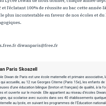
s du Lycée Diwan de nous donner, chaque année depu
 et l’éclatant 100% de réussite au bac cette année-là
 le plus incontestable en faveur de nos écoles et du
agogiques.
s.free.fr diwanparis@free.fr
an Paris Skoazell
le Diwan de Paris est une école maternelle et primaire associative, l
 qui accueille, au 12 rue Georges Citerne (Paris 15e), les enfants de 
euses d'une éducation bilingue (breton et français) de qualité, à la 
es et ouverte sur le monde. Elle appartient au réseau d'écoles Diwa
agne, qui scolarise avec succès dans ses 40 établissements quelqu
ternelle au lycée, en suivant les programmes de l'Éducation nationa