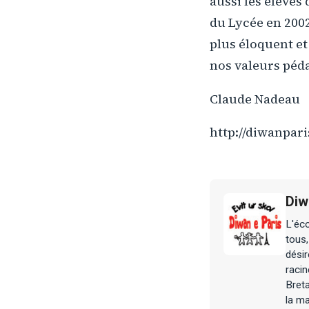
aussi les élève
du Lycée en 2002
plus éloquent et
nos valeurs péd
Claude Nadeau
http://diwanpari
Diw
L'éco
tous,
désir
racin
Bret
la ma