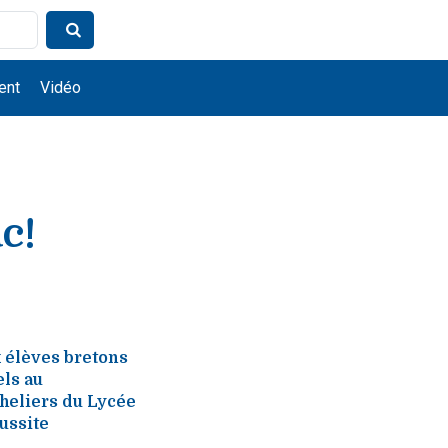
ent
Vidéo
c!
x élèves bretons
els au
heliers du Lycée
ussite