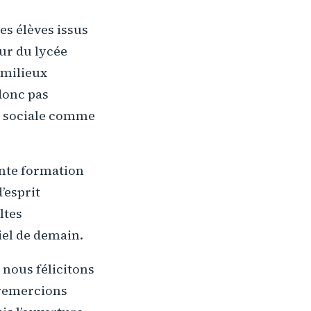
es élèves issus
eur du lycée
 milieux
donc pas
se sociale comme
ente formation
’esprit
ltes
iel de demain.
 nous félicitons
 remercions