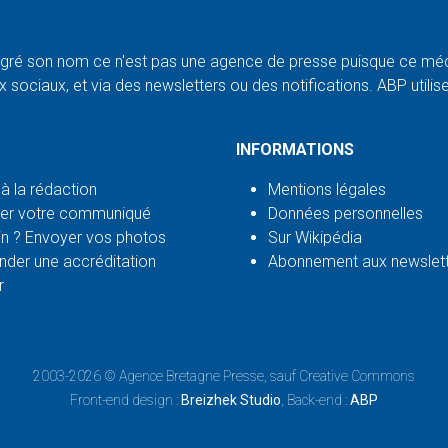
ré son nom ce n'est pas une agence de presse puisque ce médi
 sociaux, et via des newsletters ou des notifications. ABP utilise l
INFORMATIONS
 à la rédaction
Mentions légales
er votre communiqué
Données personnelles
n ? Envoyer vos photos
Sur Wikipédia
der une accréditation
Abonnement aux newslet
r
2003-2026 ©
Agence Bretagne Presse
, sauf Creative Commons
Front-end design :
Breizhek Studio
, Back-end :
ABP