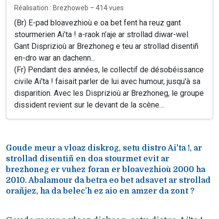
Réalisation : Brezhoweb – 414 vues
(Br) E-pad bloavezhioù e oa bet fent ha reuz gant
stourmerien Ai’ta ! a-raok n’aje ar strollad diwar-wel.
Gant Disprizioù ar Brezhoneg e teu ar strollad disentiñ
en-dro war an dachenn...
(Fr) Pendant des années, le collectif de désobéissance
civile Ai'ta ! faisait parler de lui avec humour, jusqu'à sa
disparition. Avec les Disprizioù ar Brezhoneg, le groupe
dissident revient sur le devant de la scène…
Goude meur a vloaz diskrog, setu distro Ai'ta !, ar
strollad disentiñ en doa stourmet evit ar
brezhoneg er vuhez foran er bloavezhioù 2000 ha
2010. Abalamour da betra eo bet adsavet ar strollad
orañjez, ha da belec’h ez aio en amzer da zont ?