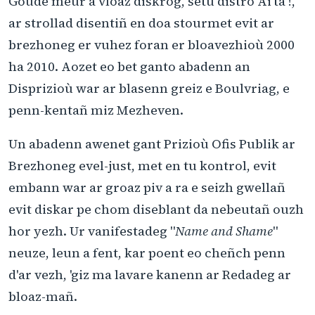
Goude meur a vloaz diskrog, setu distro Ai'ta !,
ar strollad disentiñ en doa stourmet evit ar
brezhoneg er vuhez foran er bloavezhioù 2000
ha 2010. Aozet eo bet ganto abadenn an
Disprizioù war ar blasenn greiz e Boulvriag, e
penn-kentañ miz Mezheven.
Un abadenn awenet gant Prizioù Ofis Publik ar
Brezhoneg evel-just, met en tu kontrol, evit
embann war ar groaz piv a ra e seizh gwellañ
evit diskar pe chom diseblant da nebeutañ ouzh
hor yezh. Ur vanifestadeg "
Name and Shame
"
neuze, leun a fent, kar poent eo cheñch penn
d'ar vezh, 'giz ma lavare kanenn ar Redadeg ar
bloaz-mañ.