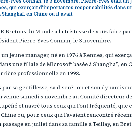
erre-Yves Connan, le 3 novembre. Pierre-Yves était un
es, qui exerçait d'importantes responsabilités dans un
 Shanghaï, en Chine où il avait
E-Bretons du Monde a la tristesse de vous faire par
ésident Pierre-Yves Connan, le 3 novembre.
t un jeune manager, né en 1976 à Rennes, qui exerça
dans une filiale de Microsoft basée à Shanghaï, en C
rière professionnelle en 1998.
 par sa gentillesse, sa discrétion et son dynamisme
parvenue samedi 5 novembre au Comité directeur de
tupéfié et navré tous ceux qui l'ont fréquenté, que c
 Chine ou, pour ceux qui l'avaient rencontré réce
 passage en juillet dans sa famille à Teillay, en Bre