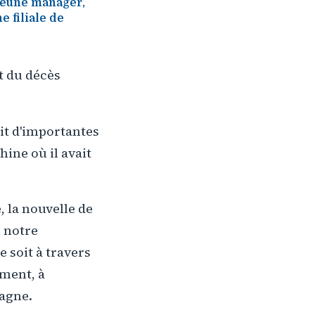
 jeune manager,
e filiale de
t du décès
it d'importantes
hine où il avait
, la nouvelle de
 notre
e soit à travers
mment, à
tagne.