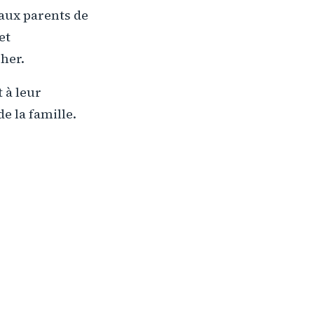
 aux parents de
et
cher.
 à leur
de la famille.