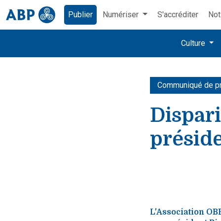
Publier
Numériser
S'accréditer
Not
Culture
Communiqué de p
Dispari
présid
L'Association OBE