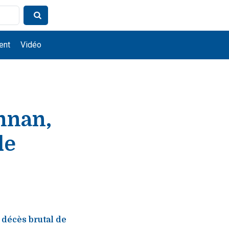
ent
Vidéo
nnan,
de
 décès brutal de