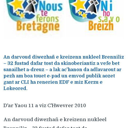
An darvoud diwezhañ e kreizenn nukleel Brenniliz
– 32 fustad dafar tost da skinoberiantiz a vefe bet
sanailhet a-dreuz – a lak ac'hanon da adlavarout ar
pezh am boa touet e-pad un emvod publik aozet
gant ar CLI ha renerien EDF e miz Kerzu e
Lokeored.
D'ar Yaou 11 a viz C'Hwevrer 2010
An darvoud diwezhañ e kreizenn nukleel