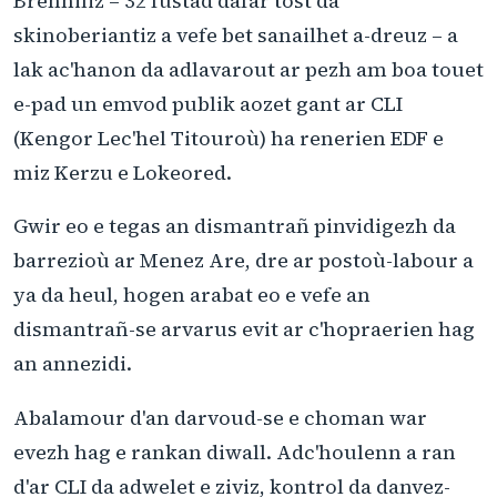
Brenniliz – 32 fustad dafar tost da
skinoberiantiz a vefe bet sanailhet a-dreuz – a
lak ac'hanon da adlavarout ar pezh am boa touet
e-pad un emvod publik aozet gant ar CLI
(Kengor Lec'hel Titouroù) ha renerien EDF e
miz Kerzu e Lokeored.
Gwir eo e tegas an dismantrañ pinvidigezh da
barrezioù ar Menez Are, dre ar postoù-labour a
ya da heul, hogen arabat eo e vefe an
dismantrañ-se arvarus evit ar c'hopraerien hag
an annezidi.
Abalamour d'an darvoud-se e choman war
evezh hag e rankan diwall. Adc'houlenn a ran
d'ar CLI da adwelet e ziviz, kontrol da danvez-