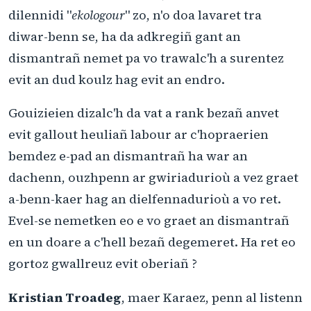
dilennidi "
ekologour
" zo, n'o doa lavaret tra
diwar-benn se, ha da adkregiñ gant an
dismantrañ nemet pa vo trawalc'h a surentez
evit an dud koulz hag evit an endro.
Gouizieien dizalc'h da vat a rank bezañ anvet
evit gallout heuliañ labour ar c'hopraerien
bemdez e-pad an dismantrañ ha war an
dachenn, ouzhpenn ar gwiriadurioù a vez graet
a-benn-kaer hag an dielfennadurioù a vo ret.
Evel-se nemetken eo e vo graet an dismantrañ
en un doare a c'hell bezañ degemeret. Ha ret eo
gortoz gwallreuz evit oberiañ ?
Kristian Troadeg
, maer Karaez, penn al listenn