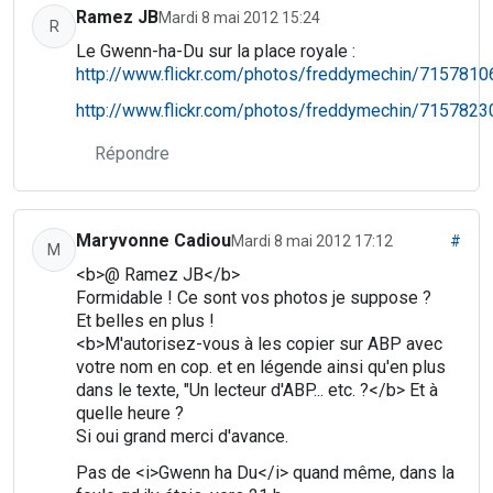
Ramez JB
Mardi 8 mai 2012 15:24
R
Le Gwenn-ha-Du sur la place royale :
http://www.flickr.com/photos/freddymechin/7157810
http://www.flickr.com/photos/freddymechin/7157823
Répondre
Maryvonne Cadiou
Mardi 8 mai 2012 17:12
#
M
<b>@ Ramez JB</b>
Formidable ! Ce sont vos photos je suppose ?
Et belles en plus !
<b>M'autorisez-vous à les copier sur ABP avec
votre nom en cop. et en légende ainsi qu'en plus
dans le texte, "Un lecteur d'ABP... etc. ?</b> Et à
quelle heure ?
Si oui grand merci d'avance.
Pas de <i>Gwenn ha Du</i> quand même, dans la