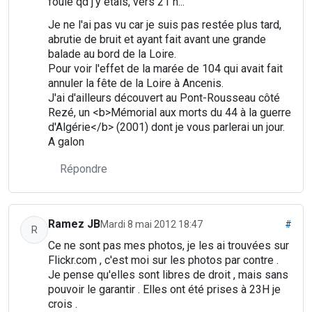
foule qd j'y étais, vers 21 h...
Je ne l'ai pas vu car je suis pas restée plus tard,
abrutie de bruit et ayant fait avant une grande
balade au bord de la Loire.
Pour voir l'effet de la marée de 104 qui avait fait
annuler la fête de la Loire à Ancenis.
J'ai d'ailleurs découvert au Pont-Rousseau côté
Rezé, un <b>Mémorial aux morts du 44 à la guerre
d'Algérie</b> (2001) dont je vous parlerai un jour.
A galon
Répondre
Ramez JB
Mardi 8 mai 2012 18:47
#
R
Ce ne sont pas mes photos, je les ai trouvées sur
Flickr.com , c'est moi sur les photos par contre .
Je pense qu'elles sont libres de droit , mais sans
pouvoir le garantir . Elles ont été prises à 23H je
crois .