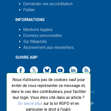
Demander une accréditation
Publier
INFORMATIONS
Mentions légales
Données personnelles
Sur Wikipédia
Abonnement aux newsletters
SUIVRE ABP
Nous n'utilisons pas de cookies sauf pour
éviter de vous représenter ce message et,
dans le cas des contributeurs, pour faciliter
2003-2026 ©
Agence Bretagne Presse
, sauf Creative
leur login. Vous êtes cité dans un article ?
Commons
En savoir plus
sur la loi RGPD et en
Front-end design :
Breizhek Studio
, Back-end :
ABP
particulier le droit à l'oubli.