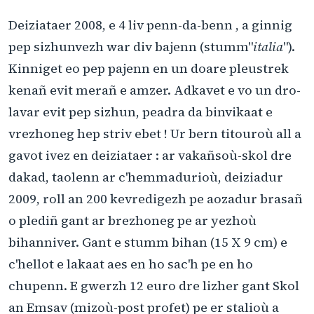
Deiziataer 2008, e 4 liv penn-da-benn , a ginnig
pep sizhunvezh war div bajenn (stumm"
italia
").
Kinniget eo pep pajenn en un doare pleustrek
kenañ evit merañ e amzer. Adkavet e vo un dro-
lavar evit pep sizhun, peadra da binvikaat e
vrezhoneg hep striv ebet ! Ur bern titouroù all a
gavot ivez en deiziataer : ar vakañsoù-skol dre
dakad, taolenn ar c'hemmadurioù, deiziadur
2009, roll an 200 kevredigezh pe aozadur brasañ
o plediñ gant ar brezhoneg pe ar yezhoù
bihanniver. Gant e stumm bihan (15 X 9 cm) e
c'hellot e lakaat aes en ho sac'h pe en ho
chupenn. E gwerzh 12 euro dre lizher gant Skol
an Emsav (mizoù-post profet) pe er stalioù a