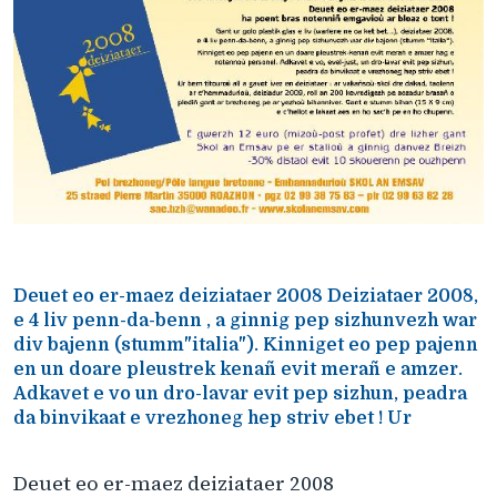
Deuet eo er-maez deiziataer 2008 Deiziataer 2008,
e 4 liv penn-da-benn , a ginnig pep sizhunvezh war
div bajenn (stumm"italia"). Kinniget eo pep pajenn
en un doare pleustrek kenañ evit merañ e amzer.
Adkavet e vo un dro-lavar evit pep sizhun, peadra
da binvikaat e vrezhoneg hep striv ebet ! Ur
Deuet eo er-maez deiziataer 2008