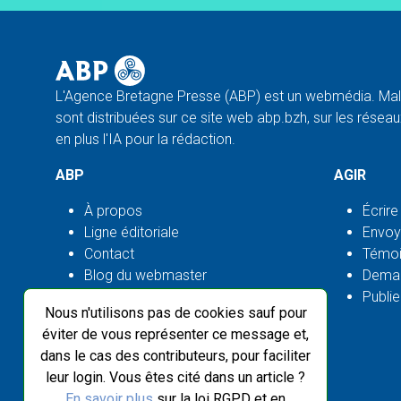
L'Agence Bretagne Presse (ABP) est un webmédia. Malg
sont distribuées sur ce site web abp.bzh, sur les réseaux
en plus l'IA pour la rédaction.
ABP
AGIR
À propos
Écrire
Ligne éditoriale
Envoy
Contact
Témoi
Blog du webmaster
Deman
Flux ABP open source
Publie
Nous n'utilisons pas de cookies sauf pour
éviter de vous représenter ce message et,
dans le cas des contributeurs, pour faciliter
leur login. Vous êtes cité dans un article ?
En savoir plus
sur la loi RGPD et en