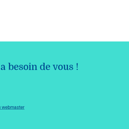
a besoin de vous !
du webmaster