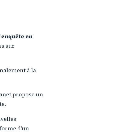
'
enquête en
es sur
rmalement à la
lanet propose un
te.
velles
 forme d'un