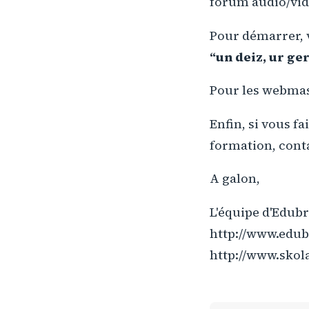
forum audio/vidé
Pour démarrer, 
“un deiz, ur ge
Pour les webmast
Enfin, si vous f
formation, cont
A galon,
L'équipe d'Edub
http://www.edubr
http://www.skola