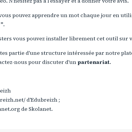
o. N'hésitez pas à l'essayer et à donner votre avis.
vous pouvez apprendre un mot chaque jour en util
r”
.
ers vous pouvez installer librement cet outil sur v
aites partie d'une structure intéressée par notre pl
actez-nous pour discuter d'un
partenariat
.
reizh
eizh.net/ d'Edubreizh ;
net.org de Skolanet.