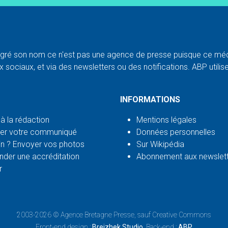
ré son nom ce n'est pas une agence de presse puisque ce médi
 sociaux, et via des newsletters ou des notifications. ABP utilise l
INFORMATIONS
 à la rédaction
Mentions légales
er votre communiqué
Données personnelles
n ? Envoyer vos photos
Sur Wikipédia
der une accréditation
Abonnement aux newslet
r
2003-2026 ©
Agence Bretagne Presse
, sauf Creative Commons
Front-end design :
Breizhek Studio
, Back-end :
ABP