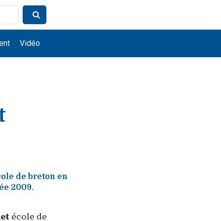
ent
Vidéo
t
ole de breton en
née 2009.
et
école de