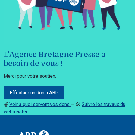
L'Agence Bretagne Presse a
besoin de vous !
Merci pour votre soutien.
Effectuer un don à ABP
💰
Voir à quoi servent vos dons
— 🛠️
Suivre les travaux du
webmaster