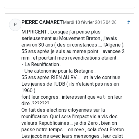
PIERRE CAMARET
Mardi 10 février 2015 04:26
#
P
M.PRIGENT . Lorsque j'ai pense plus
serieusement au Mouvement Breton , j'avais
environ 30 ans ( des circonstances .... l'Algerie ).
55 ans après je suis au meme point .. avancee 2
mm . et pourtant mes revendications etaient :
- La Reunification .
- Une autonomie pour la Bretagne .
55 ans après RIEN AU RV ..... et la vie continue ..
Les jeunes de l'UDB ( ils n'etaient pas nes en
1960 )
font leur congres : interessant que va t- on leur
dire .???????
On fait des elections citoyennes sur la
reunification .Quel sera l'impact vis a vis des
valeurs Republicaines ... je dis Zero , bien on
passe notre temps ... on reve , cela c'est Breton.
Les jacobins avec leurs mensonges , leur culot