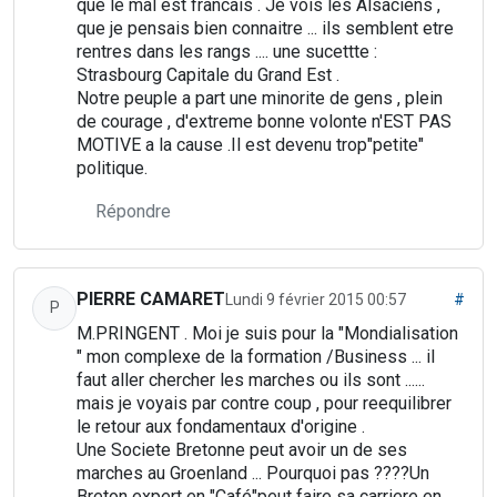
que le mal est francais . Je vois les Alsaciens ,
que je pensais bien connaitre ... ils semblent etre
rentres dans les rangs .... une sucettte :
Strasbourg Capitale du Grand Est .
Notre peuple a part une minorite de gens , plein
de courage , d'extreme bonne volonte n'EST PAS
MOTIVE a la cause .Il est devenu trop"petite"
politique.
Répondre
PIERRE CAMARET
Lundi 9 février 2015 00:57
#
P
M.PRINGENT . Moi je suis pour la "Mondialisation
" mon complexe de la formation /Business ... il
faut aller chercher les marches ou ils sont ......
mais je voyais par contre coup , pour reequilibrer
le retour aux fondamentaux d'origine .
Une Societe Bretonne peut avoir un de ses
marches au Groenland ... Pourquoi pas ????Un
Breton expert en "Café"peut faire sa carriere en