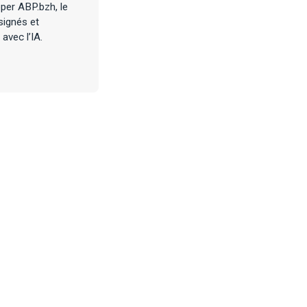
per ABP.bzh, le
signés et
avec l’IA.