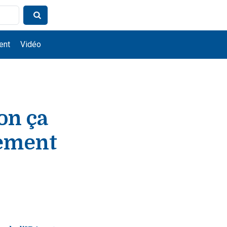
ent
Vidéo
on ça
lement