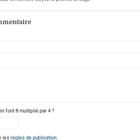
ommentaire
 font 8 multiplié par 4 ?
te les
règles de publication
.