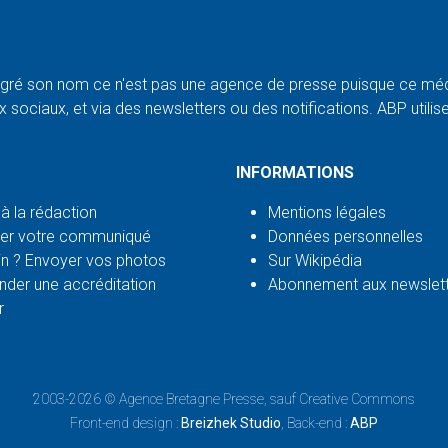
ré son nom ce n'est pas une agence de presse puisque ce médi
 sociaux, et via des newsletters ou des notifications. ABP utilise l
INFORMATIONS
 à la rédaction
Mentions légales
er votre communiqué
Données personnelles
n ? Envoyer vos photos
Sur Wikipédia
der une accréditation
Abonnement aux newslet
r
2003-2026 ©
Agence Bretagne Presse
, sauf Creative Commons
Front-end design :
Breizhek Studio
, Back-end :
ABP