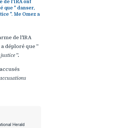
e de l'IRA ont
é que " danser,
tice ". Me Omez a
arme de l'IRA
 a déploré que "
 justice
".
s accusés
'accusations
tional Herald