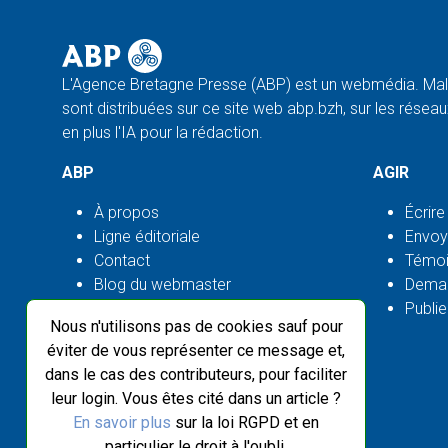
L'Agence Bretagne Presse (ABP) est un webmédia. Malg
sont distribuées sur ce site web abp.bzh, sur les réseaux
en plus l'IA pour la rédaction.
ABP
AGIR
À propos
Écrire
Ligne éditoriale
Envoy
Contact
Témoi
Blog du webmaster
Deman
Flux ABP open source
Publie
Nous n'utilisons pas de cookies sauf pour
éviter de vous représenter ce message et,
dans le cas des contributeurs, pour faciliter
leur login. Vous êtes cité dans un article ?
En savoir plus
sur la loi RGPD et en
particulier le droit à l'oubli.