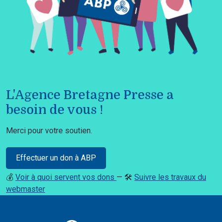
L'Agence Bretagne Presse a
besoin de vous !
Merci pour votre soutien.
Effectuer un don à ABP
💰
Voir à quoi servent vos dons
— 🛠️
Suivre les travaux du
webmaster