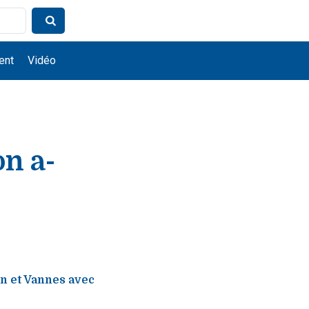
ent
Vidéo
on a-
n et Vannes avec