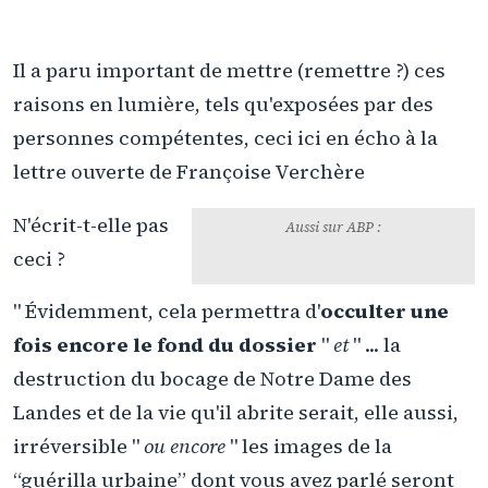
Il a paru important de mettre (remettre ?) ces
raisons en lumière, tels qu'exposées par des
personnes compétentes, ceci ici en écho à la
Lettre ouverte de Françoise
lettre ouverte de Françoise Verchère
Verchère au ministre de
l'Intérieur. Manifestation de
Nantes contre Notre-Dame des
Landes
N'écrit-t-elle pas
Aussi sur ABP :
ceci ?
" Évidemment, cela permettra d'
occulter une
fois encore le fond du dossier
"
et
" ... la
destruction du bocage de Notre Dame des
Landes et de la vie qu'il abrite serait, elle aussi,
irréversible "
ou encore
" les images de la
“guérilla urbaine” dont vous avez parlé seront