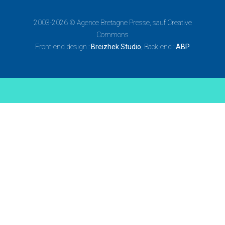
2003-2026 ©
Agence Bretagne Presse
, sauf Creative
Commons
Front-end design :
Breizhek Studio
, Back-end :
ABP