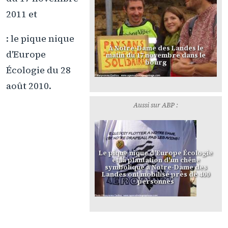
2011 et
: le pique nique
À Notre-Dame des Landes le
d'Europe
matin du 17 novembre dans le
bourg
Écologie du 28
août 2010.
Aussi sur ABP :
Le pique nique d'Europe Écologie
et la plantation d'un chêne
symbolique à Notre-Dame des
Landes ont mobilisé près de 400
personnes