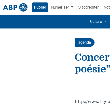
Publier
Numériser
S'accréditer
Not
Culture
agenda
Concert
poésie
http://www.l-ge