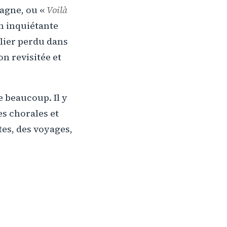
tagne, ou «
Voilà
n inquiétante
lier perdu dans
on revisitée et
e beaucoup. Il y
es chorales et
tes, des voyages,