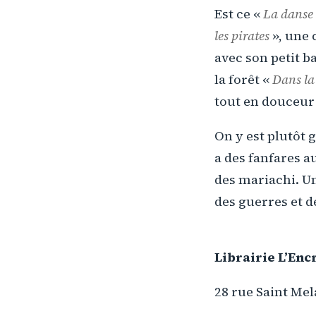
Est ce «
La danse 
les pirates
», une 
avec son petit b
la forêt «
Dans la 
tout en douceur
On y est plutôt g
a des fanfares a
des mariachi. Un
des guerres et d
Librairie L’Enc
28 rue Saint Mel