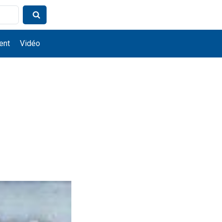
ent
Vidéo