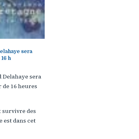
Delahaye sera
 16 h
d Delahaye sera
ir de 16 heures
t survivre des
e est dans cet