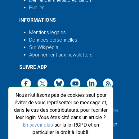
Demander une accréditation
Publier
INFORMATIONS
Mentions légales
Données personnelles
Sur Wikipédia
Abonnement aux newsletters
SUIVRE ABP
Nous n'utilisons pas de cookies sauf pour
éviter de vous représenter ce message et,
dans le cas des contributeurs, pour faciliter
2003-2026 ©
Agence Bretagne Presse
, sauf Creative
leur login. Vous êtes cité dans un article ?
Commons
En savoir plus
sur la loi RGPD et en
Front-end design :
Breizhek Studio
, Back-end :
ABP
particulier le droit à l'oubli.