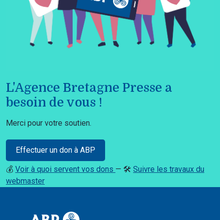
L'Agence Bretagne Presse a
besoin de vous !
Merci pour votre soutien.
Effectuer un don à ABP
💰
Voir à quoi servent vos dons
— 🛠️
Suivre les travaux du
webmaster