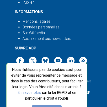
Publier
INFORMATIONS
Mentions légales
Données personnelles
Sur Wikipédia
Abonnement aux newsletters
SUIVRE ABP
Nous n'utilisons pas de cookies sauf pour
éviter de vous représenter ce message et,
dans le cas des contributeurs, pour faciliter
2003-2026 ©
Agence Bretagne Presse
, sauf Creative
leur login. Vous êtes cité dans un article ?
Commons
En savoir plus
sur la loi RGPD et en
Front-end design :
Breizhek Studio
, Back-end :
ABP
particulier le droit à l'oubli.