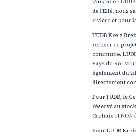
s'installe ? L'UD
de l'Ellé, nous 
rivière et pour l
L'UDB Kreiz Bre
refuser ce proje
commune. L'UDB
Pays du Roi Mor
également du si
directement con
Pour l'UDB, le C
réservé au stock
Carhaix et NON à
Pour L'UDB Kreiz