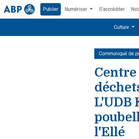
Publier
Numériser
S'accréditer
Not
Culture
Communiqué de p
Centre 
déchets
L'UDB K
poubell
l'Ellé