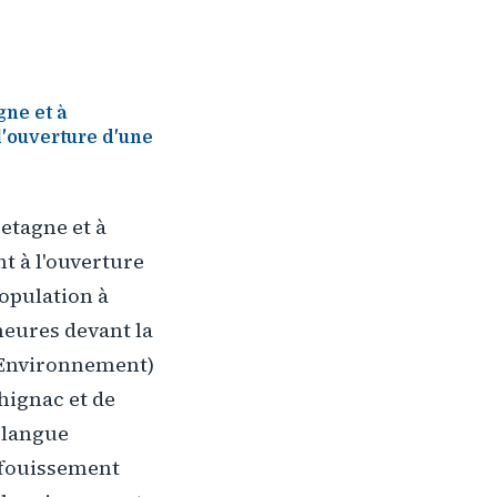
gne et à
l'ouverture d'une
etagne et à
t à l'ouverture
opulation à
heures devant la
n Environnement)
hignac et de
 langue
enfouissement