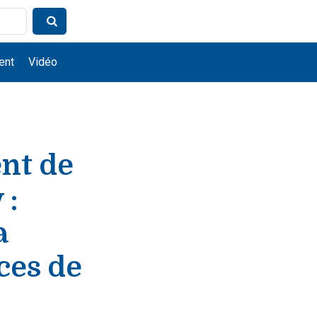
ent
Vidéo
ent de
 :
a
ces de