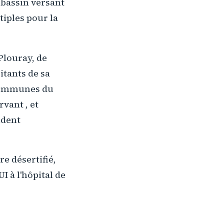
e bassin versant
tiples pour la
Plouray, de
itants de sa
 communes du
vant , et
ident
re désertifié,
I à l'hôpital de