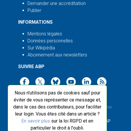
Demander une accréditation
Publier
INFORMATIONS
Mentions légales
Données personnelles
Sur Wikipédia
Abonnement aux newsletters
SUIVRE ABP
Nous n'utilisons pas de cookies sauf pour
éviter de vous représenter ce message et,
dans le cas des contributeurs, pour faciliter
2003-2026 ©
Agence Bretagne Presse
, sauf Creative
leur login. Vous êtes cité dans un article ?
Commons
En savoir plus
sur la loi RGPD et en
Front-end design :
Breizhek Studio
, Back-end :
ABP
particulier le droit à l'oubli.