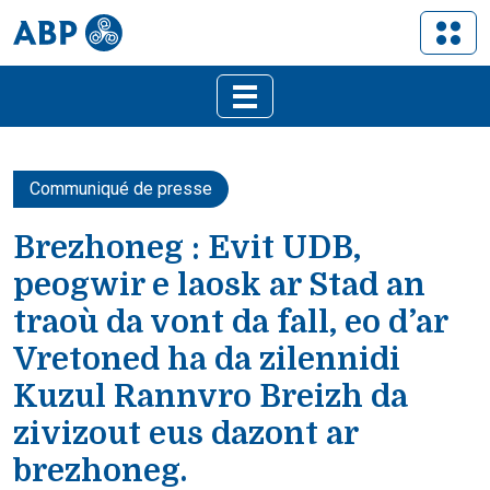
Communiqué de presse
Brezhoneg : Evit UDB,
peogwir e laosk ar Stad an
traoù da vont da fall, eo d’ar
Vretoned ha da zilennidi
Kuzul Rannvro Breizh da
zivizout eus dazont ar
brezhoneg.