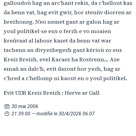
galloudoù hag an arc’hant rekis, da c’hellout kas
da benn vat, hag evit gwir, hor steuñv diorren ar
brezhoneg. N’eo nemet gant ar galon hag ar
youl politikel-se eus o ferzh e vo moaien
kreñvaat al labour kaset da benn vat war
tachenn an divyezhegezh gant kêrioù zo eus
Kreiz Breizh, evel Karaez ha Rostrenn… Aze
emañ an dalc’h, evit dazont hor yezh, hag ar
c’hred a c’hellomp-ni kaout en o youl politikel.
Evit UDB Kreiz Breizh : Herve ar Gall
30 mai 2006
21:39:00
— modifié le 30/4/2026 06:07