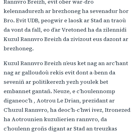
Rannvro Breizh, evit ober war-dro
kelennadurezh ar brezhoneg ha sevenadur hor
Bro. Evit UDB, peogwir e laosk ar Stad an traoù
da vont da fall, eo d’ar Vretoned ha da zilennidi
Kuzul Rannvro Breizh da zivizout eus dazont ar
brezhoneg.
Kuzul Rannvro Breizh n’eus ket nag an arc’hant
nag ar galloudoù rekis evit dont a-benn da
seveniñ ar politikerezh yezh youlek bet
embannet gantañ. Neuze, e c’houlennomp
diganeoc’h , Aotrou Le Drian, prezidant ar
C’huzul Rannvro, ha deoc’h-c’hwi ivez, Itronezed
ha Aotrounien kuzulierien rannvro, da
c’houlenn groñs digant ar Stad an treuzkas