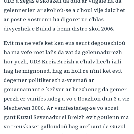
UDB a zegas e skoazell da dud ar vugale ha da
gelennerien ar skolioù-se a c’houl vije dalc’het
ar post e Rostrenn ha digoret ur c’hlas
divyezhek e Bulad a-benn distro skol 2006.
Evit ma ne vefe ket ken eus seurt degouezhioù
ha ma vefe roet lañs da vat da gelennadurezh
hor yezh, UDB Kreiz Breizh a c’halv hec’h izili
hag he mignoned, hag an holl re n’int ket evit
degemer politikerezh a-vremañ ar
gouarnamant e-keñver ar brezhoneg da gemer
perzh er vanifestadeg a vo e Roazhon d’an 3 a viz
Mezheven 2006. Ar vanifestadeg-se vo aozet
gant Kuzul Sevenadurel Breizh evit goulenn ma
vo treuskaset galloudoù hag arc’hant da Guzul