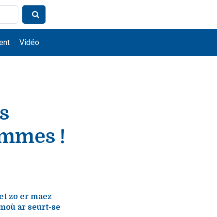
ent
Vidéo
s
ammes !
et zo er maez
moù ar seurt-se