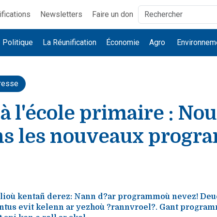
ifications
Newsletters
Faire un don
Politique
La Réunification
Économie
Agro
Environnem
resse
à l'école primaire : Nou
ns les nouveaux progr
lioù kentañ derez: Nann d?ar programmoù nevez! Deu
us evit kelenn ar yezhoù ?rannvroel?. Gant program