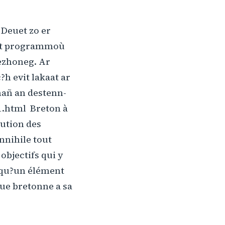
Deuet zo er
ant programmoù
rezhoneg. Ar
h evit lakaat ar
hañ an destenn-
1.html Breton à
rution des
nnihile tout
objectifs qui y
n qu?un élément
ue bretonne a sa