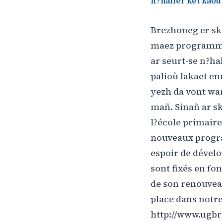
n?haller ket kaout
Brezhoneg er sk
maez programmo
ar seurt-se n?ha
palioù lakaet en
yezh da vont war
mañ. Sinañ ar s
l?école primair
nouveaux progr
espoir de dévelo
sont fixés en f
de son renouvea
place dans notre 
http://www.ugb