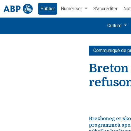
Publier
Numériser
S'accréditer
Not
Culture
Communiqué de p
Breton 
refuso
Brezhoneg er sko
programmoù spont