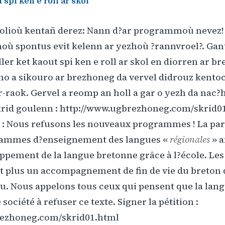
 spi ken e roll ar skol
olioù kentañ derez: Nann d?ar programmoù nevez! 
ù spontus evit kelenn ar yezhoù ?rannvroel?. G
ller ket kaout spi ken e roll ar skol en diorren ar b
no a sikouro ar brezhoneg da vervel didrouz kentoc?
-raok. Gervel a reomp an holl a gar o yezh da nac?
krid goulenn : http://www.ugbrezhoneg.com/skrid0
e : Nous refusons les nouveaux programmes ! La pa
ammes d?enseignement des langues «
régionales
» a
ppement de la langue bretonne grâce à l?école. Les 
ont plus un accompagnement de fin de vie du breto
u. Nous appelons tous ceux qui pensent que la lang
société à refuser ce texte. Signer la pétition :
rezhoneg.com/skrid01.html