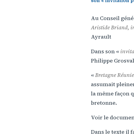
son « invitation 
Au Conseil génér
Aristide Briand, i
Ayrault
Dans son «
invit
Philippe Grosval
«
Bretagne Réunie
assumait pleinem
la même façon q
bretonne.
Voir le documen
Dans le texte il f