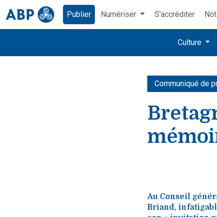
Publier
Numériser
S'accréditer
Not
Culture
Communiqué de p
Bretag
mémoir
Au Conseil généra
Briand, infatigab