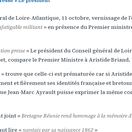
presse » Le président
al de Loire-Atlantique, 11 octobre, vernissage de l'
nfatigable militant
» en présence du Premier ministr
ation presse
» Le président du Conseil général de Loir
et, compare le Premier Ministre à Aristide Briand.
» trouve que celle-ci est prématurée car si Aristid
ent et fièrement ses identités française et breton
ue Jean-Marc Ayrault puisse exprimer la même co
t joint «
Bretagne Réunie rend hommage à la mémoire d'
aut lire «
nantais par sa naissance 1862
»