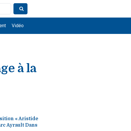
ent
Vidéo
e à la
sition « Aristide
arc Ayrault Dans