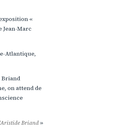
exposition «
e Jean-Marc
e-Atlantique,
e Briand
ne, on attend de
nscience
Aristide Briand
»