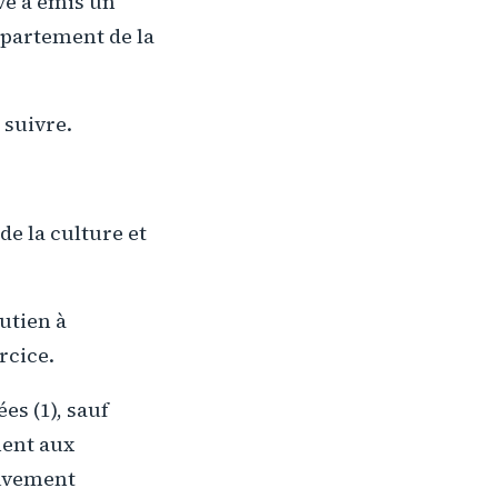
ve a émis un
épartement de la
 suivre.
de la culture et
utien à
rcice.
es (1), sauf
ment aux
ouvement