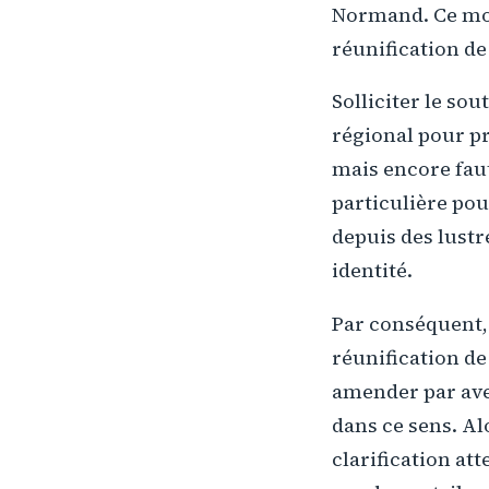
Normand. Ce mou
réunification d
Solliciter le so
régional pour pr
mais encore faut
particulière pou
depuis des lustre
identité.
Par conséquent, 
réunification de
amender par aven
dans ce sens. Al
clarification a