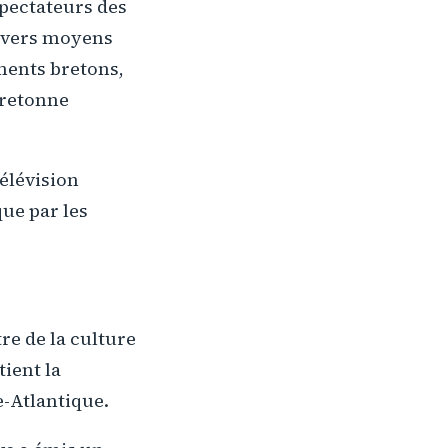
spectateurs des
divers moyens
ements bretons,
bretonne
élévision
que par les
re de la culture
ient la
-Atlantique.