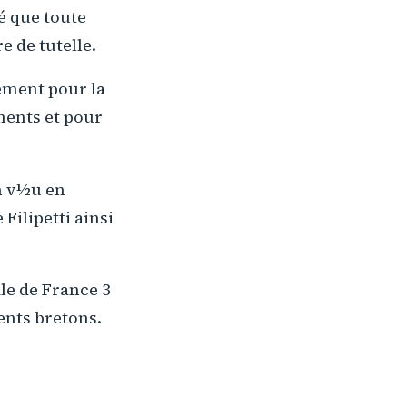
é que toute
 de tutelle.
ement pour la
ments et pour
un v½u en
Filipetti ainsi
ale de France 3
ents bretons.