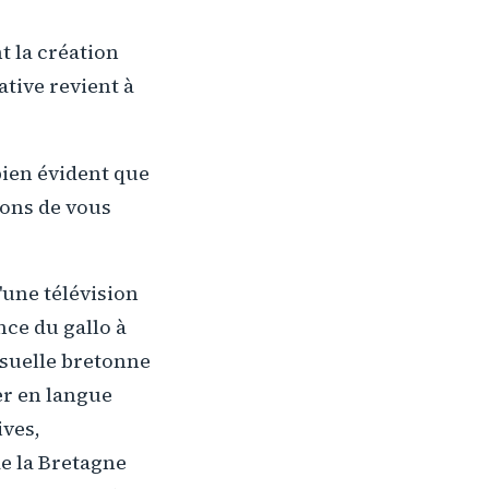
t la création
ative revient à
bien évident que
dons de vous
'une télévision
nce du gallo à
isuelle bretonne
ser en langue
ives,
de la Bretagne