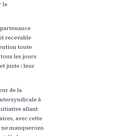
 la
appartenance
est recevable
tention toute
 tous les jours
t juste : leur
eur de la
intersyndicale à
itiative allant
aires, avec cette
us ne manquerons