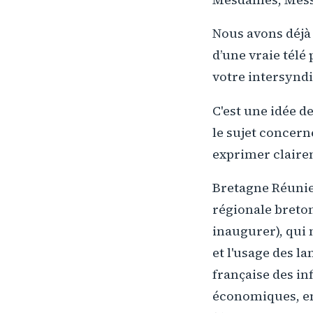
Nous avons déjà 
d’une vraie télé
votre intersyndi
C'est une idée d
le sujet concer
exprimer claire
Bretagne Réunie 
régionale breton
inaugurer), qui
et l'usage des l
française des in
économiques, env