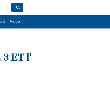
ent
Vidéo
 ET l'