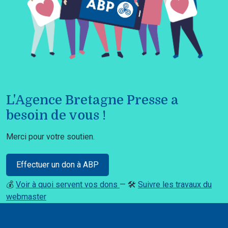
L'Agence Bretagne Presse a
besoin de vous !
Merci pour votre soutien.
Effectuer un don à ABP
💰
Voir à quoi servent vos dons
— 🛠️
Suivre les travaux du
webmaster