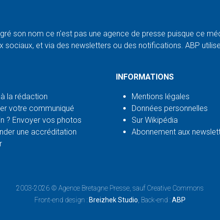
ré son nom ce n'est pas une agence de presse puisque ce médi
 sociaux, et via des newsletters ou des notifications. ABP utilise l
INFORMATIONS
 à la rédaction
Mentions légales
er votre communiqué
Données personnelles
n ? Envoyer vos photos
Sur Wikipédia
der une accréditation
Abonnement aux newslet
r
2003-2026 ©
Agence Bretagne Presse
, sauf Creative Commons
Front-end design :
Breizhek Studio
, Back-end :
ABP