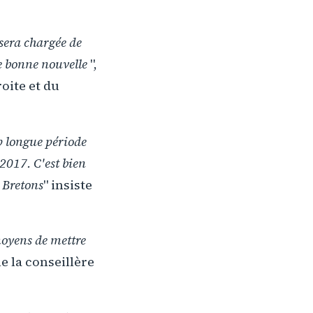
 sera chargée de
ne bonne nouvelle
",
oite et du
op longue période
2017. C'est bien
x Bretons
" insiste
moyens de mettre
me la conseillère