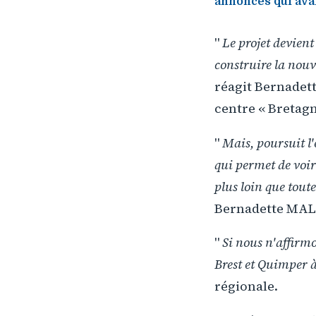
annonces qui avai
"
Le projet devient 
construire la nouv
réagit Bernadet
centre « Bretagn
"
Mais, poursuit l'é
qui permet de voir
plus loin que tout
Bernadette MA
"
Si nous n'affirmo
Brest et Quimper à 
régionale.