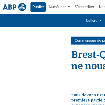
Publier
Numériser
S'accréditer
Not
Culture
Communiqué de p
Brest-Q
ne nou
nous devons tirer
première partie d