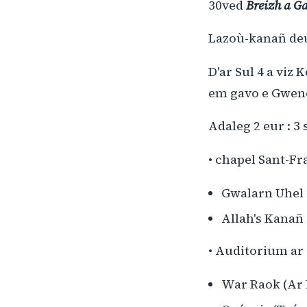
30ved
Breizh a G
Lazoù-kanañ deu
D'ar Sul 4 a viz 
em gavo e Gwene
Adaleg 2 eur : 
• chapel Sant-Fr
Gwalarn Uhel 
Allah's Kanañ
• Auditorium ar
War Raok (Ar 