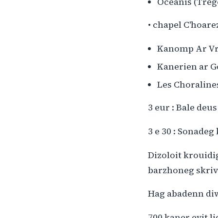
Océanis (Trég
• chapel C'hoare
Kanomp Ar Vro
Kanerien ar G
Les Choralin
3 eur : Bale deu
3 e 30 : Sonadeg
Dizoloit krouidi
barzhoneg skriv
Hag abadenn diw
700 kaner evit l