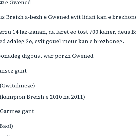
an
e Gwened
s Breizh a-bezh e Gwened evit lidañ kan e brezhone
Kerzu 14 laz-kanañ, da laret eo tost 700 kaner, deus 
d adaleg 2e, evit gouel meur kan e brezhoneg.
3 sonadeg digoust war porzh Gwened
ansez gant
(Gwitalmeze)
 (kampion Breizh e 2010 ha 2011)
 Garmes gant
Baol)