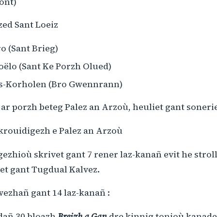
ont)
zed Sant Loeiz
 (Sant Brieg)
oëlo (Sant Ke Porzh Olued)
es-Korholen (Bro Gwennrann)
s ar porzh beteg Palez an Arzoù, heuliet gant soneri
 krouidigezh e Palez an Arzoù
gezhioù skrivet gant 7 rener laz-kanañ evit he strol
et gant Tugdual Kalvez.
ezhañ gant 14 laz-kanañ :
idañ 30 bloazh
Breizh a Gan
dre kinnig tonioù kanad