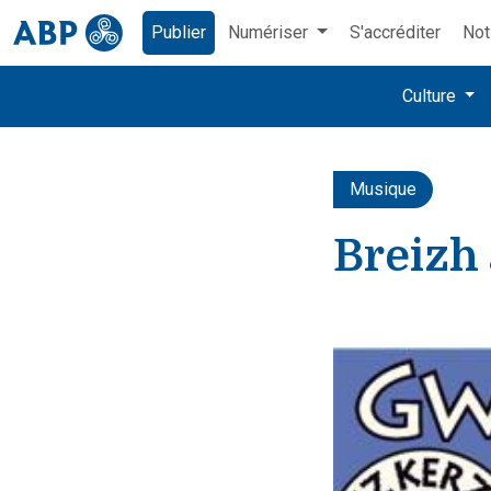
Publier
Numériser
S'accréditer
Not
Culture
Musique
Breizh