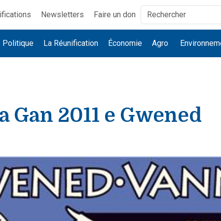
ifications
Newsletters
Faire un don
Politique
La Réunification
Économie
Agro
Environnem
 a Gan 2011 e Gwened