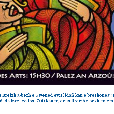
Breizh a-bezh e Gwened evit lidañ kan e brezhoneg ! D'
ñ, da laret eo tost 700 kaner, deus Breizh a bezh en 