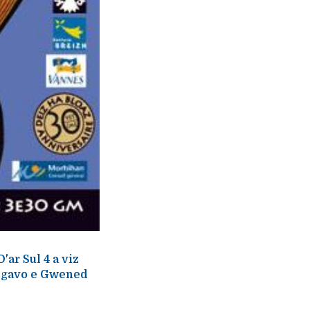
ar Sul 4 a viz
em gavo e Gwened