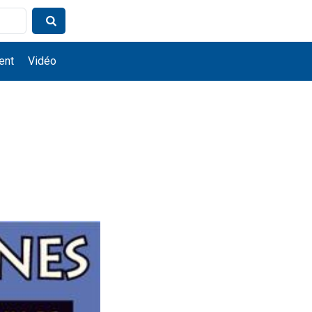
ent
Vidéo