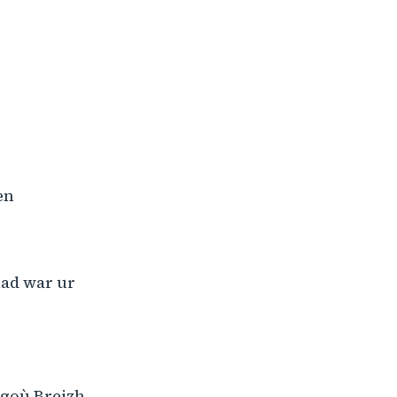
en
lad war ur
egoù Breizh