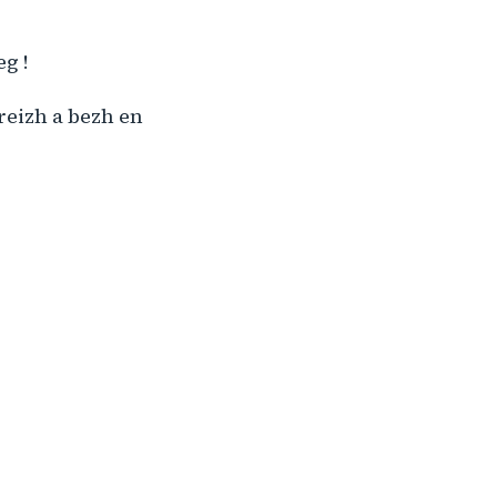
g !
Breizh a bezh en