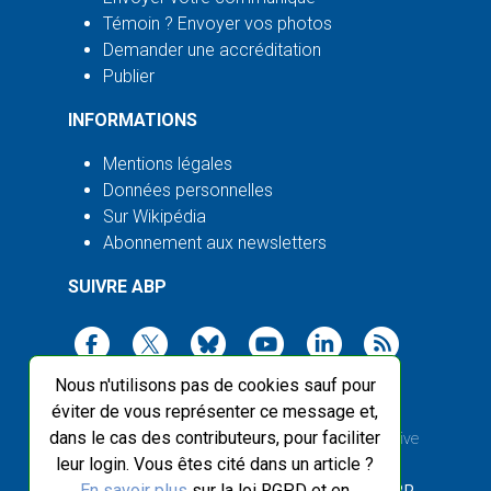
Témoin ? Envoyer vos photos
Demander une accréditation
Publier
INFORMATIONS
Mentions légales
Données personnelles
Sur Wikipédia
Abonnement aux newsletters
SUIVRE ABP
Nous n'utilisons pas de cookies sauf pour
éviter de vous représenter ce message et,
dans le cas des contributeurs, pour faciliter
2003-2026 ©
Agence Bretagne Presse
, sauf Creative
leur login. Vous êtes cité dans un article ?
Commons
En savoir plus
sur la loi RGPD et en