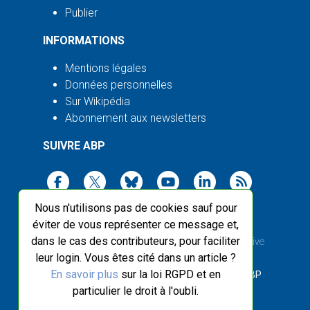
Publier
INFORMATIONS
Mentions légales
Données personnelles
Sur Wikipédia
Abonnement aux newsletters
SUIVRE ABP
Nous n'utilisons pas de cookies sauf pour
éviter de vous représenter ce message et,
dans le cas des contributeurs, pour faciliter
2003-2026 ©
Agence Bretagne Presse
, sauf Creative
leur login. Vous êtes cité dans un article ?
Commons
En savoir plus
sur la loi RGPD et en
Front-end design :
Breizhek Studio
, Back-end :
ABP
particulier le droit à l'oubli.