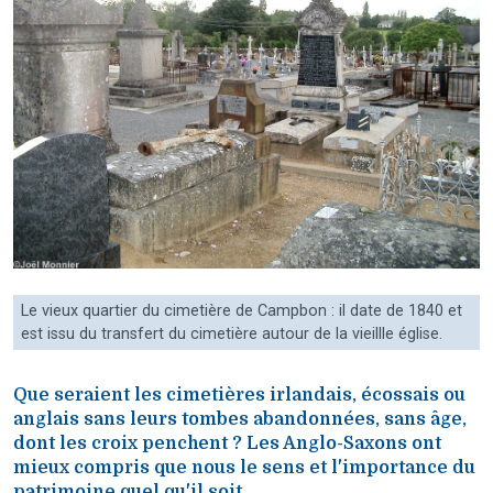
Le vieux quartier du cimetière de Campbon : il date de 1840 et
est issu du transfert du cimetière autour de la vieillle église.
Que seraient les cimetières irlandais, écossais ou
anglais sans leurs tombes abandonnées, sans âge,
dont les croix penchent ? Les Anglo-Saxons ont
mieux compris que nous le sens et l'importance du
patrimoine quel qu'il soit…