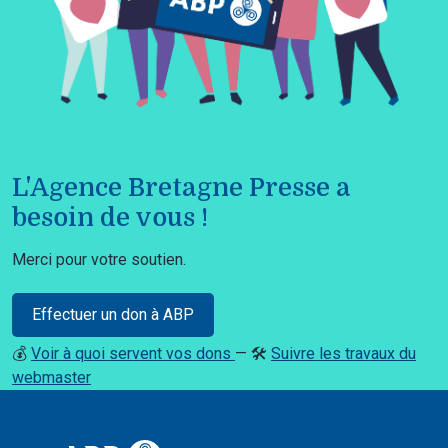
L'Agence Bretagne Presse a
besoin de vous !
Merci pour votre soutien.
Effectuer un don à ABP
💰
Voir à quoi servent vos dons
— 🛠️
Suivre les travaux du
webmaster