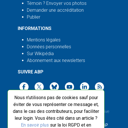
Témoin ? Envoyer vos photos
Demander une accréditation
Publier
INFORMATIONS
Mentions légales
Données personnelles
Sur Wikipédia
Abonnement aux newsletters
SUIVRE ABP
Nous n'utilisons pas de cookies sauf pour
éviter de vous représenter ce message et,
dans le cas des contributeurs, pour faciliter
2003-2026 ©
Agence Bretagne Presse
, sauf Creative
leur login. Vous êtes cité dans un article ?
Commons
En savoir plus
sur la loi RGPD et en
Front-end design :
Breizhek Studio
, Back-end :
ABP