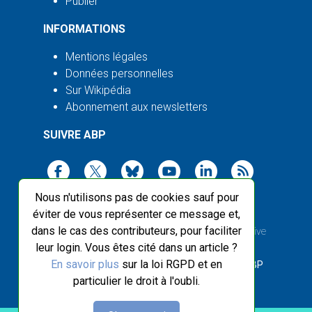
Publier
INFORMATIONS
Mentions légales
Données personnelles
Sur Wikipédia
Abonnement aux newsletters
SUIVRE ABP
Nous n'utilisons pas de cookies sauf pour
éviter de vous représenter ce message et,
dans le cas des contributeurs, pour faciliter
2003-2026 ©
Agence Bretagne Presse
, sauf Creative
leur login. Vous êtes cité dans un article ?
Commons
En savoir plus
sur la loi RGPD et en
Front-end design :
Breizhek Studio
, Back-end :
ABP
particulier le droit à l'oubli.