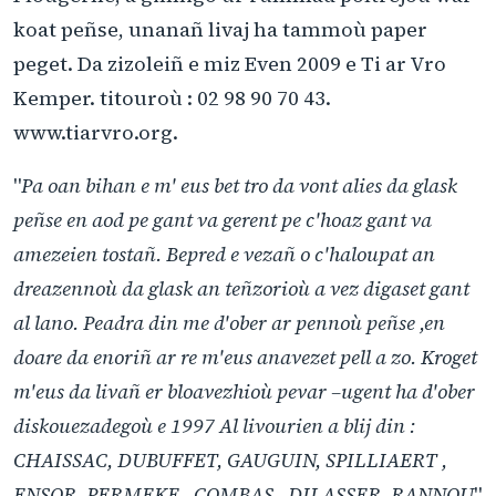
koat peñse, unanañ livaj ha tammoù paper
peget. Da zizoleiñ e miz Even 2009 e Ti ar Vro
Kemper. titouroù : 02 98 90 70 43.
www.tiarvro.org.
"
Pa oan bihan e m' eus bet tro da vont alies da glask
peñse en aod pe gant va gerent pe c'hoaz gant va
amezeien tostañ. Bepred e vezañ o c'haloupat an
dreazennoù da glask an teñzorioù a vez digaset gant
al lano. Peadra din me d'ober ar pennoù peñse ,en
doare da enoriñ ar re m'eus anavezet pell a zo. Kroget
m'eus da livañ er bloavezhioù pevar –ugent ha d'ober
diskouezadegoù e 1997 Al livourien a blij din :
CHAISSAC, DUBUFFET, GAUGUIN, SPILLIAERT ,
ENSOR, PERMEKE , COMBAS , DILASSER, RANNOU
"