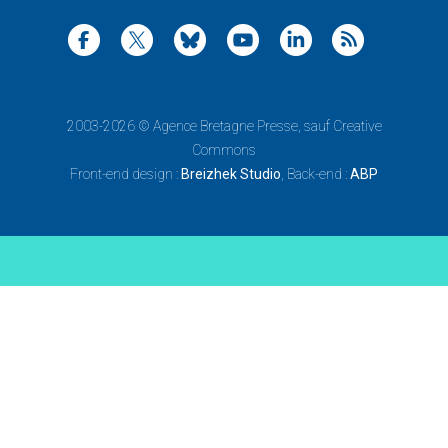
2003-2026 ©
Agence Bretagne Presse
, sauf Creative
Commons
Front-end design :
Breizhek Studio
, Back-end :
ABP