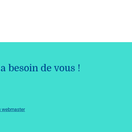
a besoin de vous !
du webmaster