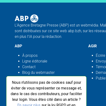
L'Agence Bretagne Presse (ABP) est un webmédia. Malg
sont distribuées sur ce site web abp.bzh, sur les réseaux
en plus l'IA pour la rédaction.
ABP
AGIR
À propos
Écrire
Ligne éditoriale
Envoy
Contact
Témoi
Blog du webmaster
Deman
Flux ABP open source
Publie
Nous n'utilisons pas de cookies sauf pour
éviter de vous représenter ce message et,
dans le cas des contributeurs, pour faciliter
leur login. Vous êtes cité dans un article ?
En savoir plus
sur la loi RGPD et en