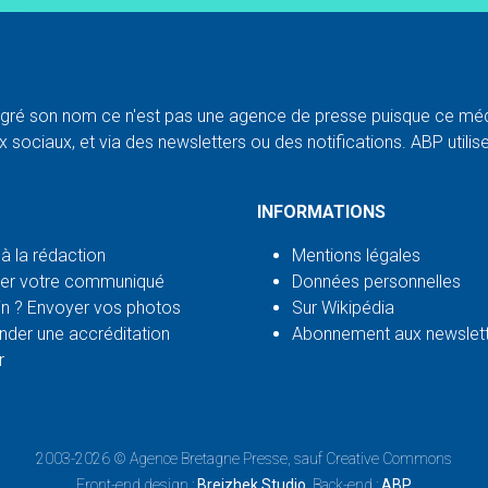
ré son nom ce n'est pas une agence de presse puisque ce médi
 sociaux, et via des newsletters ou des notifications. ABP utilise l
INFORMATIONS
 à la rédaction
Mentions légales
er votre communiqué
Données personnelles
n ? Envoyer vos photos
Sur Wikipédia
der une accréditation
Abonnement aux newslet
r
2003-2026 ©
Agence Bretagne Presse
, sauf Creative Commons
Front-end design :
Breizhek Studio
, Back-end :
ABP