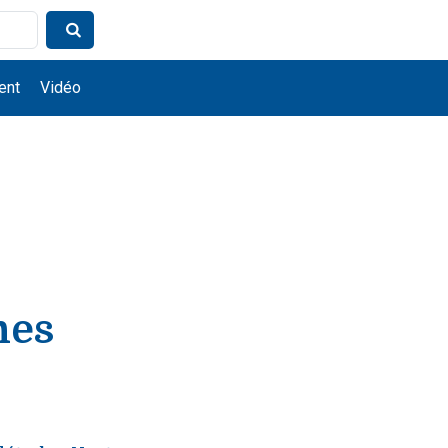
ent
Vidéo
nes