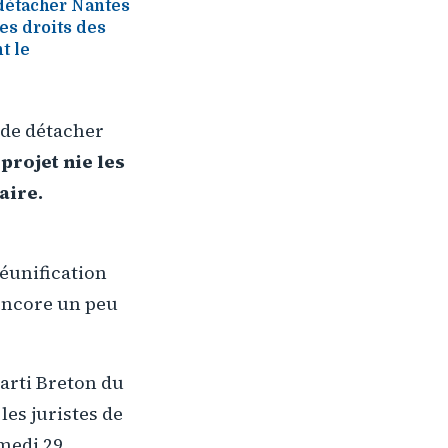
 détacher Nantes
les droits des
t le
 de détacher
 projet nie les
aire.
s
éunification
encore un peu
arti Breton du
les juristes de
amedi 29