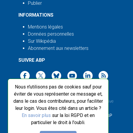
Publier
INFORMATIONS
Mentions légales
Données personnelles
Sur Wikipédia
Abonnement aux newsletters
SUIVRE ABP
Nous n'utilisons pas de cookies sauf pour
éviter de vous représenter ce message et,
dans le cas des contributeurs, pour faciliter
2003-2026 ©
Agence Bretagne Presse
, sauf Creative
leur login. Vous êtes cité dans un article ?
Commons
En savoir plus
sur la loi RGPD et en
Front-end design :
Breizhek Studio
, Back-end :
ABP
particulier le droit à l'oubli.