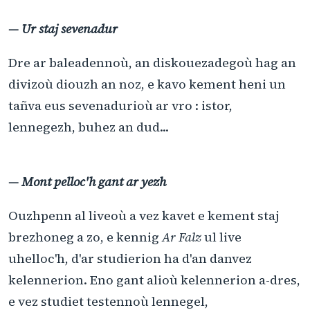
— Ur staj sevenadur
Dre ar baleadennoù, an diskouezadegoù hag an
divizoù diouzh an noz, e kavo kement heni un
tañva eus sevenadurioù ar vro : istor,
lennegezh, buhez an dud...
— Mont pelloc'h gant ar yezh
Ouzhpenn al liveoù a vez kavet e kement staj
brezhoneg a zo, e kennig
Ar Falz
ul live
uhelloc'h, d'ar studierion ha d'an danvez
kelennerion. Eno gant alioù kelennerion a-dres,
e vez studiet testennoù lennegel,