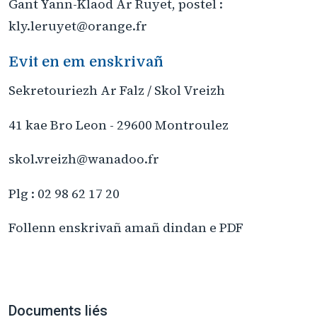
Gant Yann-Klaod Ar Ruyet, postel :
kly.leruyet@orange.fr
Evit en em enskrivañ
Sekretouriezh Ar Falz / Skol Vreizh
41 kae Bro Leon - 29600 Montroulez
skol.vreizh@wanadoo.fr
Plg : 02 98 62 17 20
Follenn enskrivañ amañ dindan e PDF
Documents liés