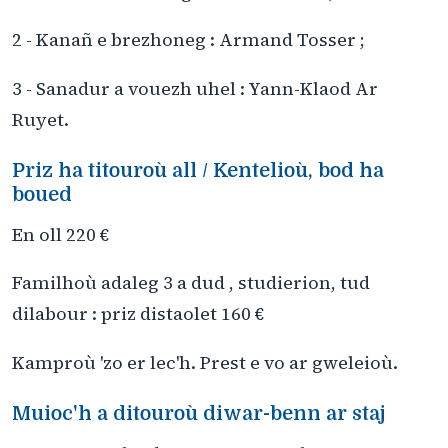
2 - Kanañ e brezhoneg : Armand Tosser ;
3 - Sanadur a vouezh uhel : Yann-Klaod Ar
Ruyet.
Priz ha titouroù all / Kentelioù, bod ha
boued
En oll 220 €
Familhoù adaleg 3 a dud , studierion, tud
dilabour : priz distaolet 160 €
Kamproù 'zo er lec'h. Prest e vo ar gweleioù.
Muioc'h a ditouroù diwar-benn ar staj