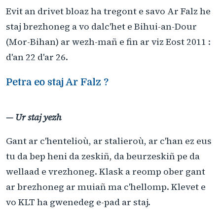
Evit an drivet bloaz ha tregont e savo Ar Falz he
staj brezhoneg a vo dalc'het e Bihui-an-Dour
(Mor-Bihan) ar wezh-mañ e fin ar viz Eost 2011 :
d'an 22 d'ar 26.
Petra eo staj Ar Falz ?
— Ur staj yezh
Gant ar c'hentelioù, ar stalieroù, ar c'han ez eus
tu da bep heni da zeskiñ, da beurzeskiñ pe da
wellaad e vrezhoneg. Klask a reomp ober gant
ar brezhoneg ar muiañ ma c'hellomp. Klevet e
vo KLT ha gwenedeg e-pad ar staj.