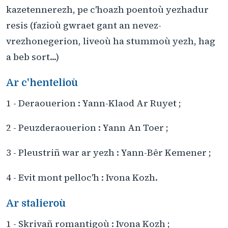
kazetennerezh, pe c'hoazh poentoù yezhadur
resis (fazioù gwraet gant an nevez-
vrezhonegerion, liveoù ha stummoù yezh, hag
a beb sort...)
Ar c'hentelioù
1 - Deraouerion : Yann-Klaod Ar Ruyet ;
2 - Peuzderaouerion : Yann An Toer ;
3 - Pleustriñ war ar yezh : Yann-Bêr Kemener ;
4 - Evit mont pelloc'h : Ivona Kozh.
Ar stalieroù
1 - Skrivañ romantigoù : Ivona Kozh ;