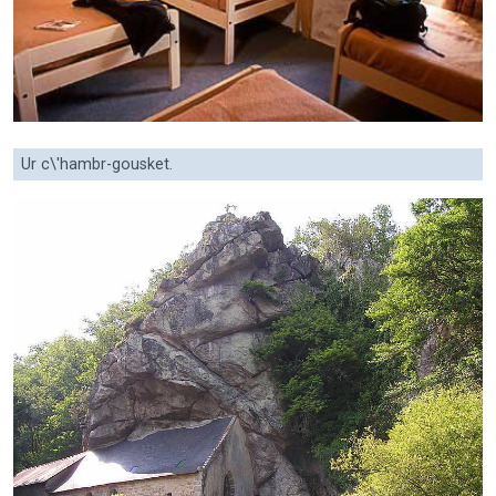
Ur c\'hambr-gousket.