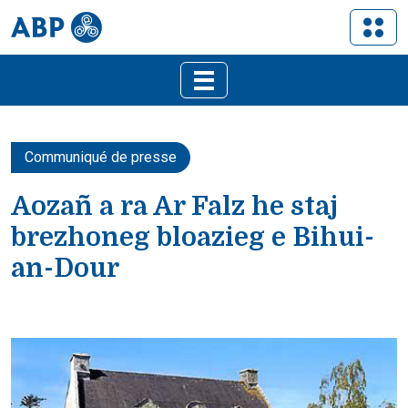
Communiqué de presse
Aozañ a ra Ar Falz he staj
brezhoneg bloazieg e Bihui-
an-Dour