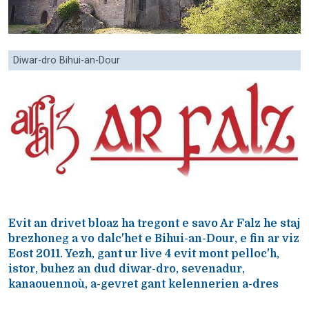
Diwar-dro Bihui-an-Dour
Evit an drivet bloaz ha tregont e savo Ar Falz he staj
brezhoneg a vo dalc'het e Bihui-an-Dour, e fin ar viz
Eost 2011. Yezh, gant ur live 4 evit mont pelloc'h,
istor, buhez an dud diwar-dro, sevenadur,
kanaouennoù, a-gevret gant kelennerien a-dres