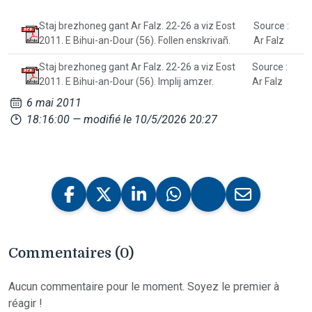
Staj brezhoneg gant Ar Falz. 22-26 a viz Eost
Source :
2011. E Bihui-an-Dour (56). Follen enskrivañ.
Ar Falz
Staj brezhoneg gant Ar Falz. 22-26 a viz Eost
Source :
2011. E Bihui-an-Dour (56). Implij amzer.
Ar Falz
6 mai 2011
18:16:00
— modifié le 10/5/2026 20:27
Commentaires (0)
Aucun commentaire pour le moment. Soyez le premier à
réagir !