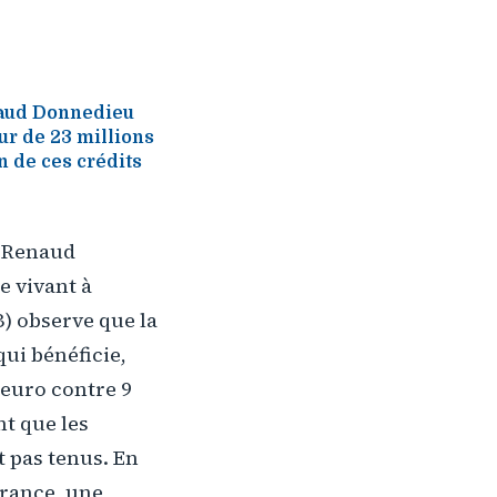
enaud Donnedieu
ur de 23 millions
n de ces crédits
, Renaud
e vivant à
) observe que la
qui bénéficie,
d'euro contre 9
nt que les
t pas tenus. En
France, une