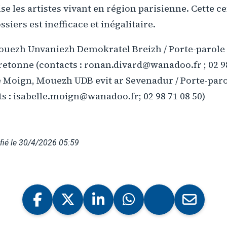
ise les artistes vivant en région parisienne. Cette c
ssiers est inefficace et inégalitaire.
uezh Unvaniezh Demokratel Breizh / Porte-parole 
tonne (contacts : ronan.divard@wanadoo.fr ; 02 98 
le Moign, Mouezh UDB evit ar Sevenadur / Porte-paro
ts : isabelle.moign@wanadoo.fr; 02 98 71 08 50)
fié le 30/4/2026 05:59