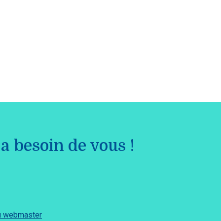
a besoin de vous !
du webmaster