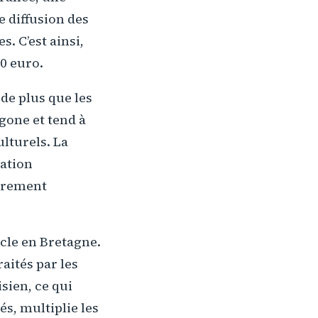
e diffusion des
. C’est ainsi,
0 euro.
 de plus que les
gone et tend à
ulturels. La
vation
ièrement
acle en Bretagne.
raités par les
sien, ce qui
s, multiplie les