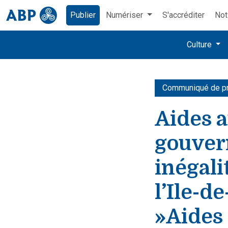
Publier
Numériser
S'accréditer
Not
Culture
Communiqué de p
Aides a
gouver
inégali
l’Ile-d
»Aides