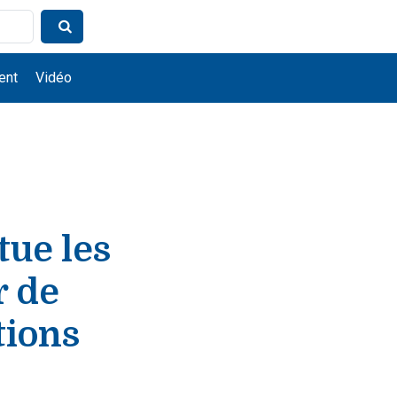
ent
Vidéo
ue les
r de
tions