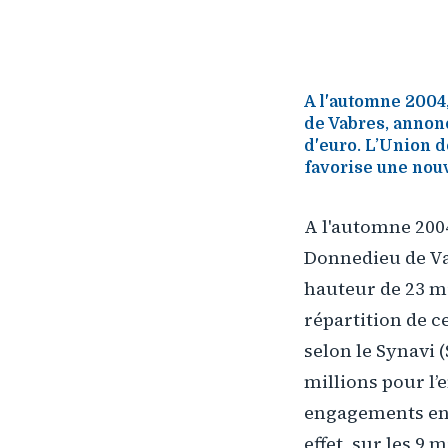
A l'automne 2004
de Vabres, annonç
d'euro. L’Union d
favorise une nouv
A l'automne 2004
Donnedieu de Va
hauteur de 23 m
répartition de ce
selon le Synavi (
millions pour l’
engagements en f
effet, sur les 9 