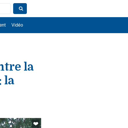
ent
Vidéo
tre la
 la