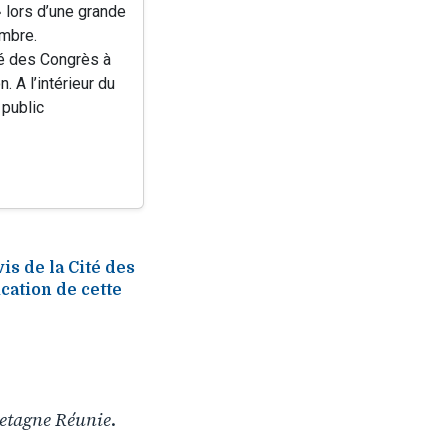
» lors d’une grande
embre.
ité des Congrès à
A l’intérieur du
 public
is de la Cité des
ation de cette
etagne Réunie
.