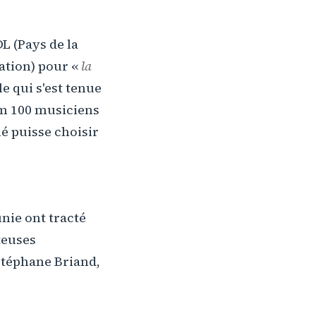
L (Pays de la
tation) pour «
la
e qui s'est tenue
ium 100 musiciens
né puisse choisir
nie ont tracté
teuses
Stéphane Briand,