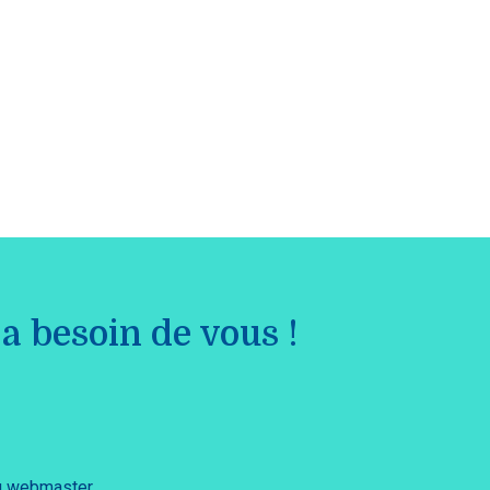
a besoin de vous !
du webmaster