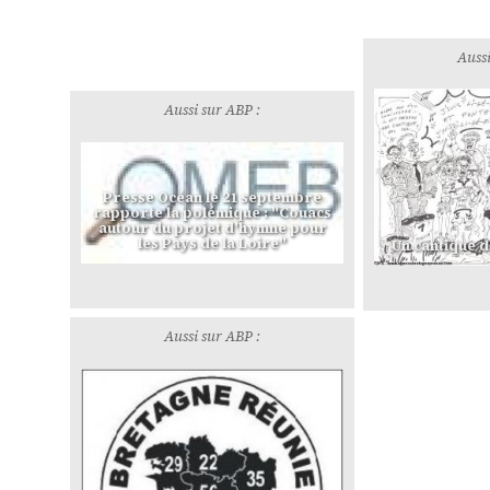
Aussi
Aussi sur ABP :
Presse Océan le 21 septembre
rapporte la polémique : "Couacs
autour du projet d'hymne pour
les Pays de la Loire"
Un cantique d
Aussi sur ABP :