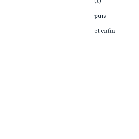
(1)
puis
et enfin