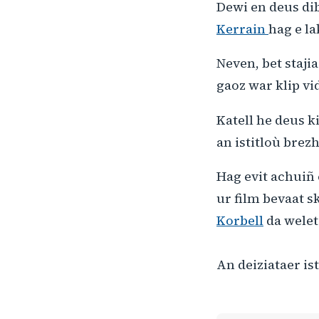
Dewi en deus dib
Kerrain
hag e l
Neven, bet staj
gaoz war klip v
Katell he deus k
an istitloù bre
Hag evit achuiñ 
ur film bevaat s
Korbell
da welet 
An deiziataer is