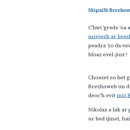
Skipailh Brezhowe
C'hwi 'grede 'oa
mizvezh ar bre
peadra 'zo da ve
bloaz evel-just !
Choazet eo bet g
Brezhoweb un dr
deoc'h evit
miz 
Nikolaz a lak ar
ur bed ijinet, h