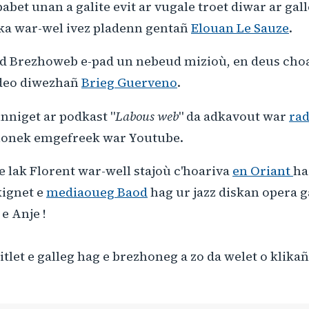
abet unan a galite evit ar vugale troet diwar ar gal
aka war-wel ivez pladenn gentañ
Elouan Le Sauze
.
iad Brezhoweb e-pad un nebeud mizioù, en deus choa
ideo diwezhañ
Brieg Guerveno
.
inniget ar podkast "
Labous web
" da adkavout war
ra
zhonek emgefreek war Youtube.
e lak Florent war-well stajoù c'hoariva
en Oriant
ha
kignet e
mediaoueg Baod
hag ur jazz diskan opera 
e Anje !
titlet e galleg hag e brezhoneg a zo da welet o klika