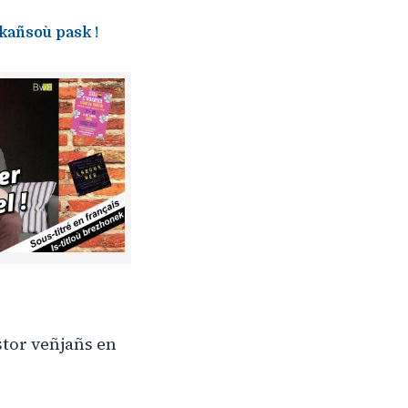
kañsoù pask !
istor veñjañs en