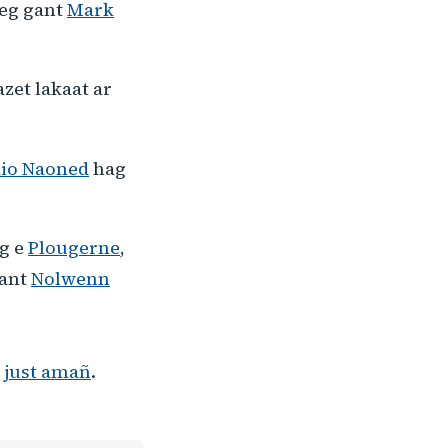
leg gant
Mark
zet lakaat ar
dio Naoned
hag
g e
Plougerne
,
gant
Nolwenn
ñ
just amañ
.