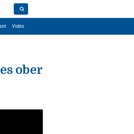
ent
Vidéo
es ober