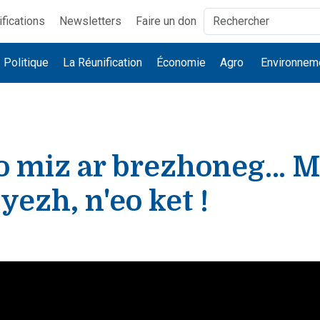
ifications
Newsletters
Faire un don
Politique
La Réunification
Économie
Agro
Environnem
o miz ar brezhoneg… M
 yezh, n'eo ket !