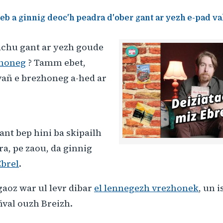
b a ginnig deoc'h peadra d'ober gant ar yezh e-pad va
 achu gant ar yezh goude
zhoneg
? Tamm ebet,
vañ e brezhoneg a-hed ar
ant bep hini ba skipailh
a, pe zaou, da ginnig
Ebrel
.
 gaoz war ul levr dibar
el lennegezh vrezhonek
, un 
añval ouzh Breizh.