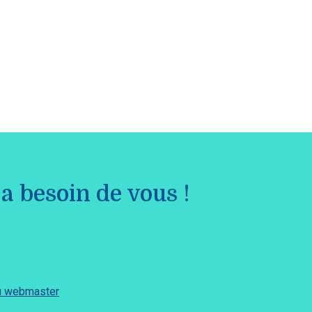
a besoin de vous !
du webmaster