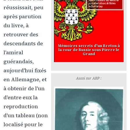
réussissait, peu
après parution
du livre, à
retrouver des
descendants de
Mémoires secrets d'un Breton à
la cour de Russie sous Pierre le
l'amiral
Grand
guérandais,
aujourd'hui fixés
Aussi sur ABP :
en Allemagne, et
à obtenir de l'un
d'entre eux la
reproduction
d'un tableau (non
localisé pour le