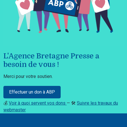
L'Agence Bretagne Presse a
besoin de vous !
Merci pour votre soutien.
Effectuer un don à ABP
💰
Voir à quoi servent vos dons
— 🛠️
Suivre les travaux du
webmaster