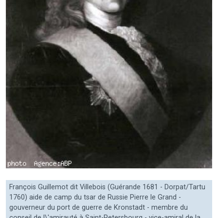
François Guillemot dit Villebois (Guérande 1681 - Dorpat/Tartu
1760) aide de camp du tsar de Russie Pierre le Grand -
gouverneur du port de guerre de Kronstadt - membre du
conseil de l\'amirauté à Saint-Petersbourg - vice-amiral de la