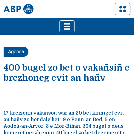
Agenda
400 bugel zo bet o vakañsiñ e
brezhoneg evit an hañv
17 kreizenn vakañsoù war an 20 bet kinniget evit
an hañv zo bet dalc’het : 9 e Penn-ar-Bed, 5 en
Aodoù-an-Arvor, 3 e Mor-Bihan. 354 bugel o deus
kemeret perzh enno. 40 bugel zo bet degemeret e