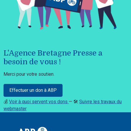
L'Agence Bretagne Presse a
besoin de vous !
Merci pour votre soutien.
Effectuer un don à ABP
💰
Voir à quoi servent vos dons
— 🛠️
Suivre les travaux du
webmaster