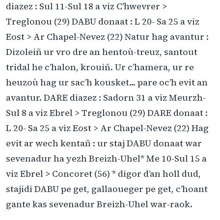
diazez : Sul 11-Sul 18 a viz C'hwevrer >
Treglonou (29) DABU donaat : L 20- Sa 25 a viz
Eost > Ar Chapel-Nevez (22) Natur hag avantur :
Dizoleiñ ur vro dre an hentoù-treuz, santout
tridal he c’halon, krouiñ. Ur c’hamera, ur re
heuzoù hag ur sac’h kousket... pare oc’h evit an
avantur. DARE diazez : Sadorn 31 a viz Meurzh-
Sul 8 a viz Ebrel > Treglonou (29) DARE donaat :
L 20- Sa 25 a viz Eost > Ar Chapel-Nevez (22) Hag
evit ar wech kentañ : ur staj DABU donaat war
sevenadur ha yezh Breizh-Uhel* Me 10-Sul 15 a
viz Ebrel > Concoret (56) * digor d’an holl dud,
stajidi DABU pe get, gallaoueger pe get, c’hoant
gante kas sevenadur Breizh-Uhel war-raok.