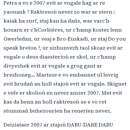
Petra a vo e 2007 evit ar vugale hag ar re
yaouank ? Raktresoù nevez zo war ar stern :
kaiak ha surf, staj kan ha dañs, war varc’h-
houarn er c’hCorbières, ur c’hamp kostez lenn
Gwerledan, ur veaj e Bro-Euskadi, ur staj Do you
speak breton ?, ur sizhunvezh taol skoaz evit ar
vugale o deus diaesterioù er skol, ur c’hamp
divyezhek evit ar vugale a grog gant ar
brezhoneg… Marteze e vo embannet ul levrig
evit brudañ an holl stajoù evit ar vugale. Skignet
e vefe er skolioù en nevez amzer 2007. Met evit
kas da benn an holl raktresoù-se e vo ret
stummañ buhezourien ha renerien nevez.
Deiziataer 2007 ar stajoù DABU-DARE DABU