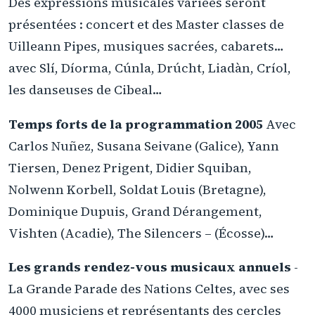
Des expressions musicales variées seront
présentées : concert et des Master classes de
Uilleann Pipes, musiques sacrées, cabarets…
avec Slí, Díorma, Cúnla, Drúcht, Liadàn, Críol,
les danseuses de Cibeal…
Temps forts de la programmation 2005
Avec
Carlos Nuñez, Susana Seivane (Galice), Yann
Tiersen, Denez Prigent, Didier Squiban,
Nolwenn Korbell, Soldat Louis (Bretagne),
Dominique Dupuis, Grand Dérangement,
Vishten (Acadie), The Silencers – (Écosse)…
Les grands rendez-vous musicaux annuels
-
La Grande Parade des Nations Celtes, avec ses
4000 musiciens et représentants des cercles