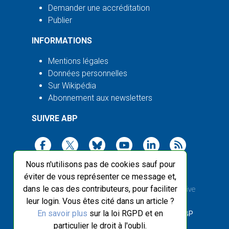
Demander une accréditation
Publier
INFORMATIONS
Mentions légales
Données personnelles
Sur Wikipédia
Abonnement aux newsletters
SUIVRE ABP
Nous n'utilisons pas de cookies sauf pour
éviter de vous représenter ce message et,
dans le cas des contributeurs, pour faciliter
2003-2026 ©
Agence Bretagne Presse
, sauf Creative
leur login. Vous êtes cité dans un article ?
Commons
En savoir plus
sur la loi RGPD et en
Front-end design :
Breizhek Studio
, Back-end :
ABP
particulier le droit à l'oubli.