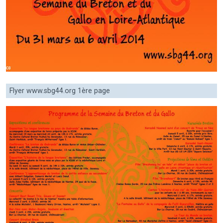
Flyer www.sbg44.org 1ère page