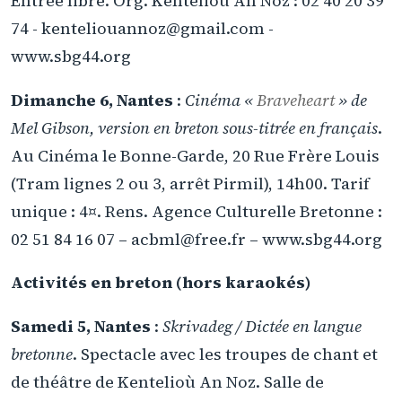
Entrée libre. Org. Kentelioù An Noz : 02 40 20 39
74 - kenteliouannoz@gmail.com -
www.sbg44.org
Dimanche 6, Nantes
:
Cinéma «
Braveheart
» de
Mel Gibson, version en breton sous-titrée en français
.
Au Cinéma le Bonne-Garde, 20 Rue Frère Louis
(Tram lignes 2 ou 3, arrêt Pirmil), 14h00. Tarif
unique : 4¤. Rens. Agence Culturelle Bretonne :
02 51 84 16 07 – acbml@free.fr – www.sbg44.org
Activités en breton (hors karaokés)
Samedi 5, Nantes
:
Skrivadeg / Dictée en langue
bretonne
. Spectacle avec les troupes de chant et
de théâtre de Kentelioù An Noz. Salle de