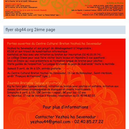
flyer sbg44.org 2ème page