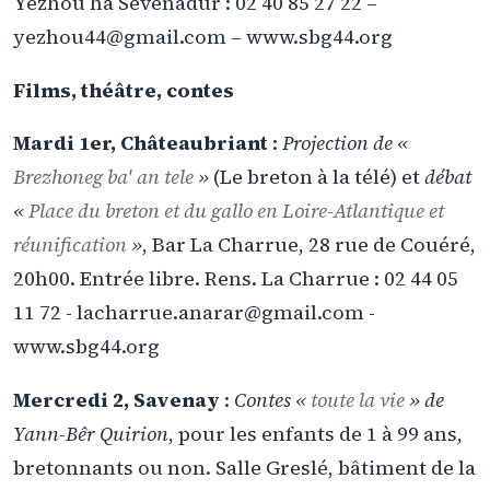
Yezhoù ha Sevenadur : 02 40 85 27 22 –
yezhou44@gmail.com – www.sbg44.org
Films, théâtre, contes
Mardi 1er, Châteaubriant
:
Projection de «
Brezhoneg ba' an tele
»
(Le breton à la télé) et
débat
«
Place du breton et du gallo en Loire-Atlantique et
réunification
»
, Bar La Charrue, 28 rue de Couéré,
20h00. Entrée libre. Rens. La Charrue : 02 44 05
11 72 - lacharrue.anarar@gmail.com -
www.sbg44.org
Mercredi 2, Savenay
:
Contes «
toute la vie
» de
Yann-Bêr Quirion
, pour les enfants de 1 à 99 ans,
bretonnants ou non. Salle Greslé, bâtiment de la