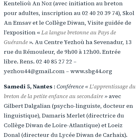
Kentelioù An Noz (avec initiation au breton
pour adultes, inscription au 02 40 20 39 74), Skol
An Emsav et le Collège Diwan, Visite guidée de
l'exposition «
La langue bretonne au Pays de
Guérande
». Au Centre Yezhoù ha Sevenadur, 13
rue du Rémouleur, de 9h00 à 12h00. Entrée
libre. Rens. 02 40 85 27 22 –
yezhou44@gmail.com – www.sbg44.org
Samedi 5, Nantes
:
Conférence «
L'apprentissage du
breton de la petite enfance au secondaire
»
avec
Gilbert Dalgalian (psycho-linguiste, docteur en
linguistique), Damaris Merlet (directrice du
Collège Diwan de Loire-Atlantique) et Loeiz
Donal (directeur du Lycée Diwan de Carhaix).