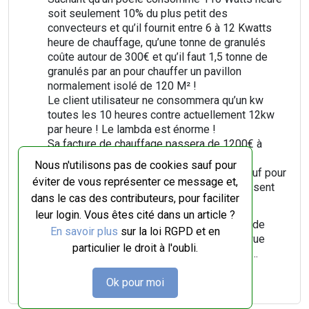
soit seulement 10% du plus petit des
convecteurs et qu’il fournit entre 6 à 12 Kwatts
heure de chauffage, qu’une tonne de granulés
coûte autour de 300€ et qu’il faut 1,5 tonne de
granulés par an pour chauffer un pavillon
normalement isolé de 120 M² !
Le client utilisateur ne consommera qu’un kw
toutes les 10 heures contre actuellement 12kw
par heure ! Le lambda est énorme !
Sa facture de chauffage passera de 1200€ à
500€ par an !
Nous n'utilisons pas de cookies sauf pour
C’est une économie pour tout le monde, sauf pour
éviter de vous représenter ce message et,
EDF, et c’est la raison pour laquelle ils agissent
dans le cas des contributeurs, pour faciliter
de la sorte.
leur login. Vous êtes cité dans un article ?
Cessons de subventionner ces méthodes de
En savoir plus
sur la loi RGPD et en
voyous et diversifions nos énergies, pourvue
particulier le droit à l'oubli.
qu’elles soient vertes et moins coûteuses…
Répondre
Ok pour moi