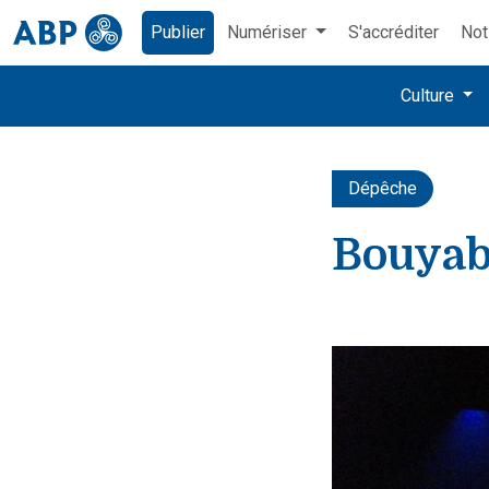
Publier
Numériser
S'accréditer
Not
Culture
Dépêche
Bouyabe