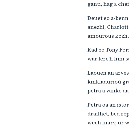
ganti, hag a cheñ
Deuet eo a-benn
anezhi, Charlott
amourous kozh.
Kad eo Tony Fori
war lerc'h hini 
Laouen an arves
kinkladurioù gr
petra a vanke da
Petra oa an isto
drailhet, bed rep
wech marv, ur we