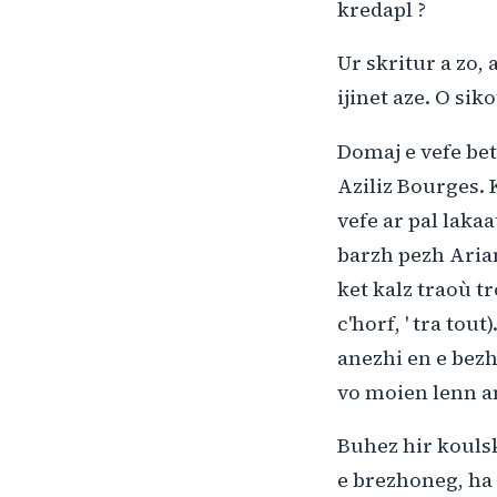
kredapl ?
Ur skritur a zo,
ijinet aze. O si
Domaj e vefe bet
Aziliz Bourges.
vefe ar pal laka
barzh pezh Aria
ket kalz traoù tr
c'horf, ' tra tou
anezhi en e bezh
vo moien lenn an
Buhez hir koulsk
e brezhoneg, ha