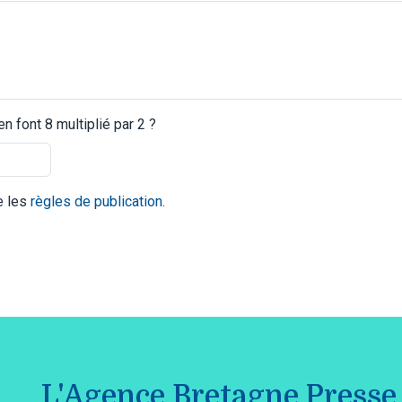
 font 8 multiplié par 2 ?
te les
règles de publication
.
L'Agence Bretagne Presse 