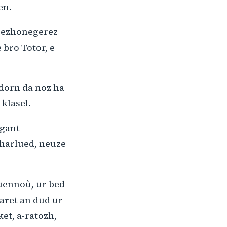
en.
vrezhonegerez
 bro Totor, e
adorn da noz ha
 klasel.
 gant
 harlued, neuze
ouennoù, ur bed
karet an dud ur
et, a-ratozh,