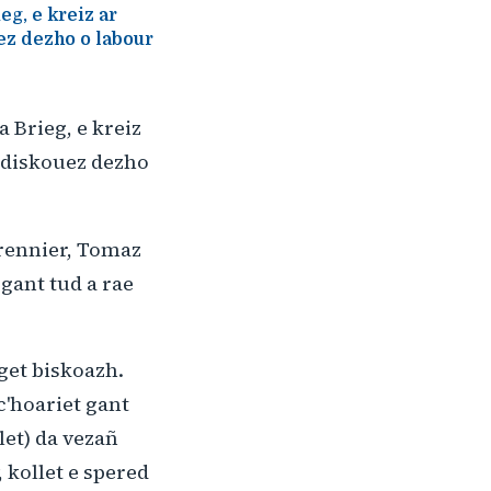
eg, e kreiz ar
uez dezho o labour
a Brieg, e kreiz
t diskouez dezho
eurennier, Tomaz
 gant tud a rae
eget biskoazh.
c'hoariet gant
let) da vezañ
 kollet e spered