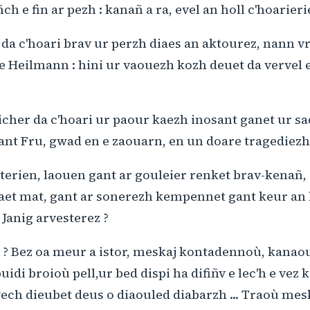
ch e fin ar pezh : kanañ a ra, evel an holl c'hoarieri
 da c'hoari brav ur perzh diaes an aktourez, nann 
e Heilmann : hini ur vaouezh kozh deuet da vervel e
cher da c'hoari ur paour kaezh inosant ganet ur s
sant Fru, gwad en e zaouarn, en un doare tragediezh
terien, laouen gant ar gouleier renket brav-kenañ,
aet mat, gant ar sonerezh kempennet gant keur an
 Janig arvesterez ?
r ? Bez oa meur a istor, meskaj kontadennoù, kana
uidi broioù pell,ur bed dispi ha difiñv e lec'h e vez 
ch dieubet deus o diaouled diabarzh ... Traoù mesk