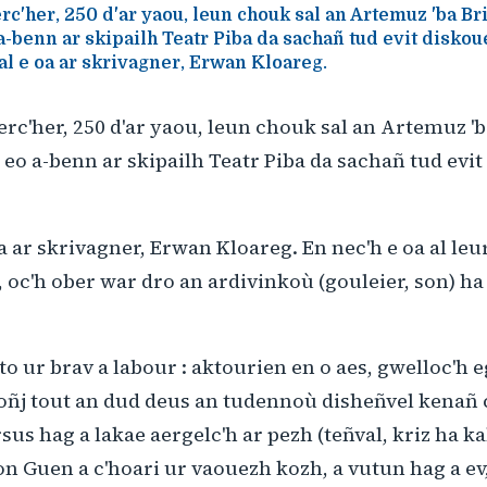
rc'her, 250 d'ar yaou, leun chouk sal an Artemuz 'ba Bri
a-benn ar skipailh Teatr Piba da sachañ tud evit disko
sal e oa ar skrivagner, Erwan Kloareg.
erc'her, 250 d'ar yaou, leun chouk sal an Artemuz 'b
 eo a-benn ar skipailh Teatr Piba da sachañ tud evi
 oa ar skrivagner, Erwan Kloareg. En nec'h e oa al l
, oc'h ober war dro an ardivinkoù (gouleier, son) ha
to ur brav a labour : aktourien en o aes, gwelloc'h 
soñj tout an dud deus an tudennoù disheñvel kenañ 
sus hag a lakae aergelc'h ar pezh (teñval, kriz ha ka
n Guen a c'hoari ur vaouezh kozh, a vutun hag a ev,