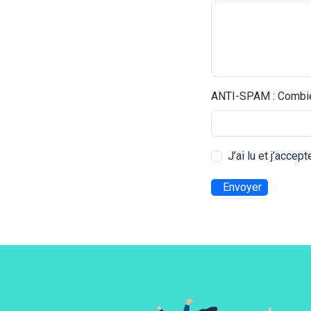
ANTI-SPAM : Combien
J’ai lu et j’accep
Envoyer