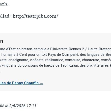
azh.
llad : http://teatrpiba.com/
in
re d'Etat en breton-celtique à l'Université Rennes 2 / Haute Bretag
ts humains à Cent pour un toit Pays de Quimperlé, des langues de Br
ministe, enseignante, vidéaste, réalisatrice, conteuse, chanteuse, co
vingt ans du concours de haikus de Taol Kurun, des prix littéraires P
..
icles de Fanny Chauffin →
ié le 2/5/2026 17:11