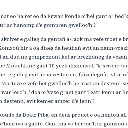
 anat eo ha ret eo da Erwan kenderc'hel gant ar bed
kour ac'hanomp d'e gompren gwelloc'h ?
 skrivet e galleg da gentañ a-raok ma vefe troet e 
 Komzoù hir a oa diaes da heuliañ evit an nann-vre
at an dud ne gomprenont ket ar brezhoneg da vezañ e
ne Mouchkine gant 10 yezh disheñvel, "
le dernier ca
oet e galleg evit an arvesterien, fiñvadegoù, istorio
t). Marteze e vefe bet gwelloc'h berraat an destenn-se
 war lerc'h, ' doare 'veze graet gant Teatr Penn ar B
 destenn, evit kemer amzer d'e lenn ?
oude da Deatr Piba, en deus prouet e oa hentoù all 
 c'hoariva a galite. Gant ma vo berroc'h ar gomzoù