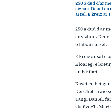
250 a dud d'ar me
sizhun. Deuet eo 
arzel. E kreiz ar 
250 a dud d'ar m
ar sizhun. Deuet
o labour arzel.
E kreiz ar sal e
Kloareg, e breur
an iztitlañ.
Kaset eo bet gan
Derc'hel a raio 
Tangi Daniel, far
skañvoc'h. Mario