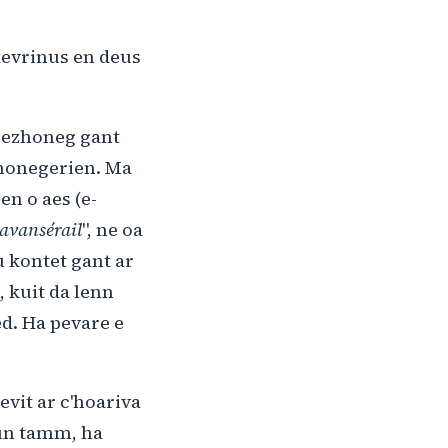
 kevrinus en deus
brezhoneg gant
zhonegerien. Ma
n o aes (e-
ravansérail
", ne oa
ù kontet gant ar
, kuit da lenn
ed. Ha pevare e
evit ar c'hoariva
 un tamm, ha