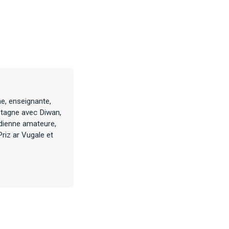
ne, enseignante,
etagne avec Diwan,
médienne amateure,
riz ar Vugale et