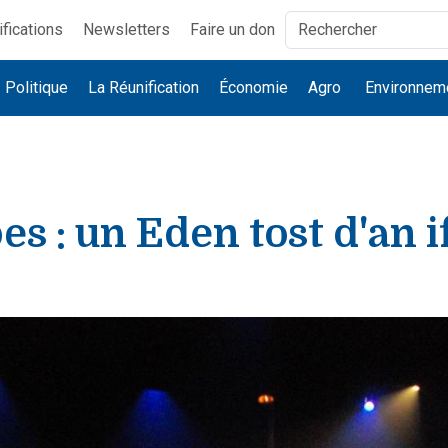
ifications
Newsletters
Faire un don
Politique
La Réunification
Économie
Agro
Environnem
s : un Eden tost d'an if