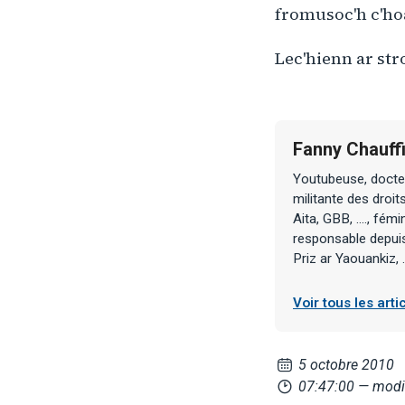
fromusoc'h c'ho
Lec'hienn ar stro
Fanny Chauff
Youtubeuse, docteu
militante des droi
Aita, GBB, ...., fé
responsable depuis 
Priz ar Yaouankiz, .
Voir tous les art
5 octobre 2010
07:47:00
— modif