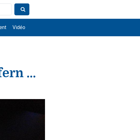
ent
Vidéo
ern ...