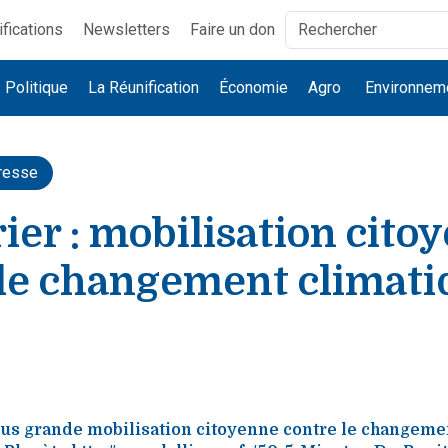
ifications
Newsletters
Faire un don
Politique
La Réunification
Économie
Agro
Environnem
resse
rier : mobilisation cito
 le changement climati
plus grande mobilisation citoyenne contre le changemen