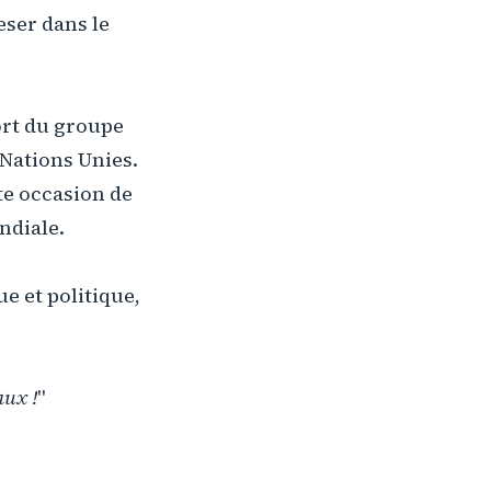
eser dans le
port du groupe
 Nations Unies.
tte occasion de
ndiale.
e et politique,
aux !
"