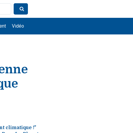
ent
Vidéo
yenne
que
t climatique !"