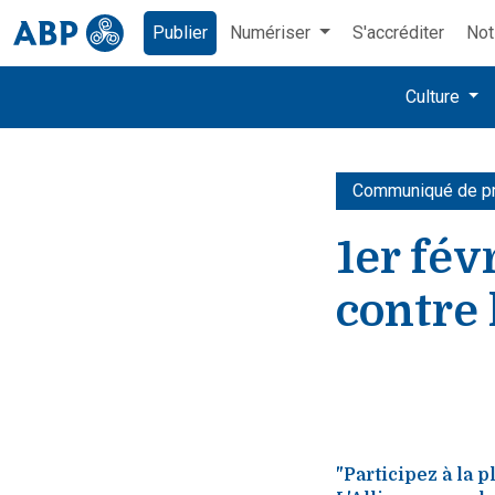
Publier
Numériser
S'accréditer
Not
Culture
Communiqué de p
1er fév
contre
"Participez à la 