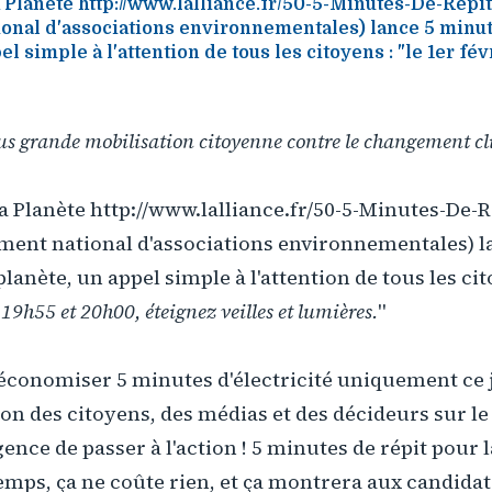
a Planète http://www.lalliance.fr/50-5-Minutes-De-Repi
onal d'associations environnementales) lance 5 minut
el simple à l'attention de tous les citoyens : "le 1er fé
lus grande mobilisation citoyenne contre le changement cl
la Planète http://www.lalliance.fr/50-5-Minutes-De-
ment national d'associations environnementales) l
planète, un appel simple à l'attention de tous les cit
 19h55 et 20h00, éteignez veilles et lumières.
"
 d'économiser 5 minutes d'électricité uniquement ce 
tion des citoyens, des médias et des décideurs sur le
gence de passer à l'action ! 5 minutes de répit pour l
mps, ça ne coûte rien, et ça montrera aux candidats