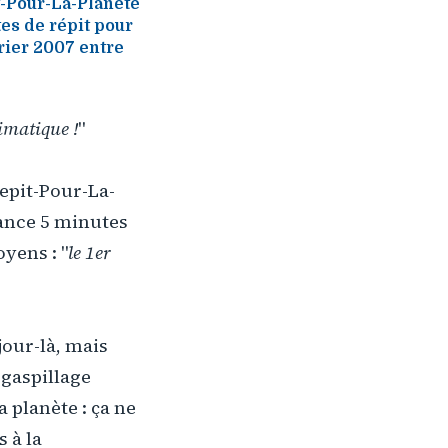
t-Pour-La-Planete
es de répit pour
vrier 2007 entre
imatique !
"
Repit-Pour-La-
ance 5 minutes
oyens : "
le 1er
jour-là, mais
 gaspillage
a planète : ça ne
 à la